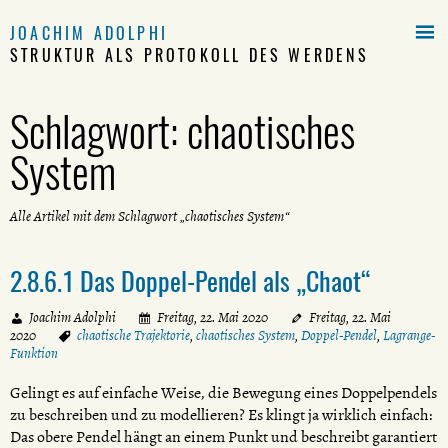

JOACHIM ADOLPHI
STRUKTUR ALS PROTOKOLL DES WERDENS
Schlagwort:
chaotisches
System
Alle Artikel mit dem Schlagwort „chaotisches System“
2.8.6.1 Das Doppel-Pendel als „Chaot“
Joachim Adolphi
Freitag, 22. Mai 2020
Freitag, 22. Mai
2020
chaotische Trajektorie
,
chaotisches System
,
Doppel-Pendel
,
Lagrange-
Funktion
Gelingt es auf einfache Weise, die Bewegung eines Doppelpendels
zu beschreiben und zu modellieren? Es klingt ja wirklich einfach:
Das obere Pendel hängt an einem Punkt und beschreibt garantiert