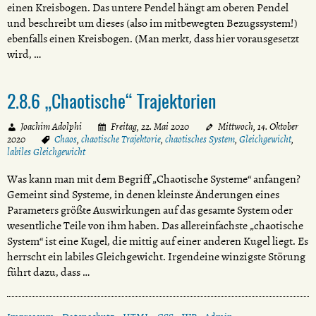
einen Kreisbogen. Das untere Pendel hängt am oberen Pendel
und beschreibt um dieses (also im mitbewegten Bezugssystem!)
ebenfalls einen Kreisbogen. (Man merkt, dass hier vorausgesetzt
wird, …
2.8.6 „Chaotische“ Trajektorien
Joachim Adolphi
Freitag, 22. Mai 2020
Mittwoch, 14. Oktober
2020
Chaos
,
chaotische Trajektorie
,
chaotisches System
,
Gleichgewicht
,
labiles Gleichgewicht
Was kann man mit dem Begriff „Chaotische Systeme“ anfangen?
Gemeint sind Systeme, in denen kleinste Änderungen eines
Parameters größte Auswirkungen auf das gesamte System oder
wesentliche Teile von ihm haben. Das allereinfachste „chaotische
System“ ist eine Kugel, die mittig auf einer anderen Kugel liegt. Es
herrscht ein labiles Gleichgewicht. Irgendeine winzigste Störung
führt dazu, dass …