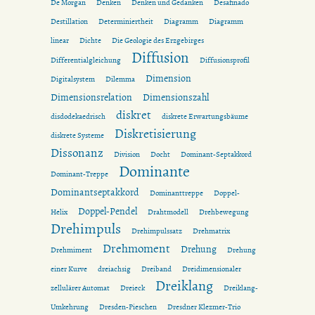
De Morgan
Denken
Denken und Gedanken
Desafinado
Destillation
Determiniertheit
Diagramm
Diagramm
linear
Dichte
Die Geologie des Erzgebirges
Diffusion
Differentialgleichung
Diffusionsprofil
Dimension
Digitalsystem
Dilemma
Dimensionsrelation
Dimensionszahl
diskret
disdodekaedrisch
diskrete Erwartungsbäume
Diskretisierung
diskrete Systeme
Dissonanz
Division
Docht
Dominant-Septakkord
Dominante
Dominant-Treppe
Dominantseptakkord
Dominanttreppe
Doppel-
Doppel-Pendel
Helix
Drahtmodell
Drehbewegung
Drehimpuls
Drehimpulssatz
Drehmatrix
Drehmoment
Drehung
Drehmiment
Drehung
einer Kurve
dreiachsig
Dreiband
Dreidimensionaler
Dreiklang
zellulärer Automat
Dreieck
Dreiklang-
Umkehrung
Dresden-Pieschen
Dresdner Klezmer-Trio