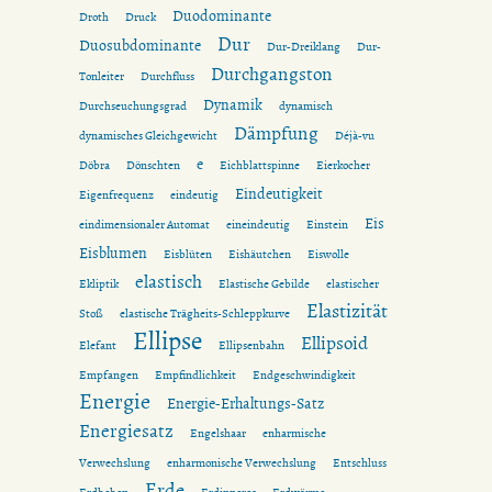
Duodominante
Droth
Druck
Dur
Duosubdominante
Dur-Dreiklang
Dur-
Durchgangston
Tonleiter
Durchfluss
Dynamik
Durchseuchungsgrad
dynamisch
Dämpfung
dynamisches Gleichgewicht
Déjà-vu
e
Döbra
Dönschten
Eichblattspinne
Eierkocher
Eindeutigkeit
Eigenfrequenz
eindeutig
Eis
eindimensionaler Automat
eineindeutig
Einstein
Eisblumen
Eisblüten
Eishäutchen
Eiswolle
elastisch
Ekliptik
Elastische Gebilde
elastischer
Elastizität
Stoß
elastische Trägheits-Schleppkurve
Ellipse
Ellipsoid
Elefant
Ellipsenbahn
Empfangen
Empfindlichkeit
Endgeschwindigkeit
Energie
Energie-Erhaltungs-Satz
Energiesatz
Engelshaar
enharmische
Verwechslung
enharmonische Verwechslung
Entschluss
Erde