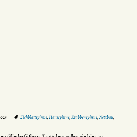
 2023
Eichblattspinne
,
Hausspinne
,
Krabbenspinne
,
Netzbau
,
n Gliederfüßern. Trotzdem sollen sie hier zu