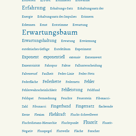
Erdbeben
Erdinneres
Erdwärme
Erfahrung
Erhaltungs-Satz
Erhaltungssatz der
Energie
Erhaltungssatz des Impulses
Erinnern
Erkennen
Ernst
Erststimme
Erwartung
Erwartungsbaum
Erwartungshaltung
Erwatung
Erwärmung
eutekrisches Gefüge
Eutektikum
Experiment
Exponent
exponentiell
extensiv
Extremwert
Exzentrizität
Fahrspur
Faktor
Fallunterscheidung
Faltenwurf
Faulheit
Feder-Linie
Feder-Netz
Federkette
Fehler
Federfläche
Federnetz
Fehlleistung
Fehlerwahrscheinlichkeit
Feldfund
Feldspat
Fernordnung
Feuchte
Feuerstein
Fibonacci-
Fingerband
Fingersatz
Zahl
Fibunacci
flackernde
Fliehkraft
Kerze
Flexion
Flucht-Schwellwert
Fluorit
Fluchtdistanz-Hierarchie
Fluchtpunkt
Fluorit-
Negativ
Flusspegel
Flutwelle
Fläche
Forscher