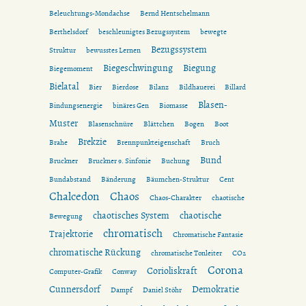
Beleuchtungs-Mondachse
Bernd Hentschelmann
Berthelsdorf
beschleunigtes Bezugssystem
bewegte
Bezugssystem
Struktur
bewusstes Lernen
Biegeschwingung
Biegung
Biegemoment
Bielatal
Bier
Bierdose
Bilanz
Bildhauerei
Billard
Blasen-
Bindungsenergie
binäres Gen
Biomasse
Muster
Blasenschnüre
Blättchen
Bogen
Boot
Brekzie
Brahe
Brennpunkteigenschaft
Bruch
Bund
Bruckner
Bruckner 9. Sinfonie
Buchung
Bundabstand
Bänderung
Bäumchen-Struktur
Cent
Chalcedon
Chaos
Chaos-Charakter
chaotische
chaotisches System
chaotische
Bewegung
chromatisch
Trajektorie
Chromatische Fantasie
chromatische Rückung
chromatische Tonleiter
CO2
Corona
Corioliskraft
Computer-Grafik
Conway
Cunnersdorf
Demokratie
Dampf
Daniel Stöhr