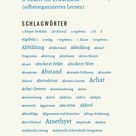
(selbstorganisiertes Lernen)
SCHLAGWÖRTER
5
2-Körper-Problem
2D-Kristall
3 ergeben 1
3-D
ergeben 1
6-eckig
7 ergeben 1
7. Klasse
8 ergeben 1
Abbildung
Abkühlung
Abfahrtslauf
Ablauf-
Diagramm
Ableitung
Abnehmen
Abriss-Muster
absoluter Fehler
absoluter Wert
Absatz
Abstand
Absorption
Abstands-Differenz
Abstrakte
Achat
Abstraktion
Malerei
Abwärts-Leitton
Achat-Genese
Achatbänderung
Achse
Achsenteilung
Achtel
Addition
additiv
Adolphi
Akkord
Aerostatik
Aggression
AHA-Effekt
Akkordfolge
Allgemeines und Einzelnes
Alltags-Erfahrung
Amethyst
Alter Elbelauf
Amplitude
Analyse
analytische Lösung
analytische Schwerkraft-Integration