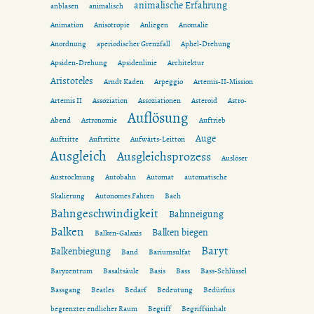
animalische Erfahrung
anblasen
animalisch
Animation
Anisotropie
Anliegen
Anomalie
Anordnung
aperiodischer Grenzfall
Aphel-Drehung
Apsiden-Drehung
Apsidenlinie
Architektur
Aristoteles
Arndt Kaden
Arpeggio
Artemis-II-Mission
Artemis II
Assoziation
Assoziationen
Asteroid
Astro-
Auflösung
Abend
Astronomie
Auftrieb
Auge
Auftritte
Auftrtitte
Aufwärts-Leitton
Ausgleich
Ausgleichsprozess
Auslöser
Austrocknung
Autobahn
Automat
automatische
Skalierung
Autonomes Fahren
Bach
Bahngeschwindigkeit
Bahnneigung
Balken
Balken biegen
Balken-Galaxis
Baryt
Balkenbiegung
Band
Bariumsulfat
Baryzentrum
Basaltsäule
Basis
Bass
Bass-Schlüssel
Bassgang
Beatles
Bedarf
Bedeutung
Bedürfnis
begrenzter endlicher Raum
Begriff
Begriffsinhalt