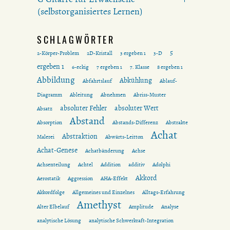
(selbstorganisiertes Lernen)
SCHLAGWÖRTER
5
2-Körper-Problem
2D-Kristall
3 ergeben 1
3-D
ergeben 1
6-eckig
7 ergeben 1
7. Klasse
8 ergeben 1
Abbildung
Abkühlung
Abfahrtslauf
Ablauf-
Diagramm
Ableitung
Abnehmen
Abriss-Muster
absoluter Fehler
absoluter Wert
Absatz
Abstand
Absorption
Abstands-Differenz
Abstrakte
Achat
Abstraktion
Malerei
Abwärts-Leitton
Achat-Genese
Achatbänderung
Achse
Achsenteilung
Achtel
Addition
additiv
Adolphi
Akkord
Aerostatik
Aggression
AHA-Effekt
Akkordfolge
Allgemeines und Einzelnes
Alltags-Erfahrung
Amethyst
Alter Elbelauf
Amplitude
Analyse
analytische Lösung
analytische Schwerkraft-Integration