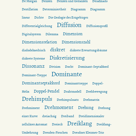
De Morgan
Denken
Denken und Gedanken
Desafinado
Destillation
Determiniertheit
Diagramm
Diagramm
linear
Dichte
Die Geologie des Erzgebirges
Diffusion
Differentialgleichung
Diffusionsprofil
Dimension
Digitalsystem
Dilemma
Dimensionsrelation
Dimensionszahl
diskret
disdodekaedrisch
diskrete Erwartungsbäume
Diskretisierung
diskrete Systeme
Dissonanz
Division
Docht
Dominant-Septakkord
Dominante
Dominant-Treppe
Dominantseptakkord
Dominanttreppe
Doppel-
Doppel-Pendel
Helix
Drahtmodell
Drehbewegung
Drehimpuls
Drehimpulssatz
Drehmatrix
Drehmoment
Drehung
Drehmiment
Drehung
einer Kurve
dreiachsig
Dreiband
Dreidimensionaler
Dreiklang
zellulärer Automat
Dreieck
Dreiklang-
Umkehrung
Dresden-Pieschen
Dresdner Klezmer-Trio