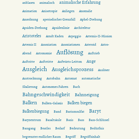
animalische Erfahrung
anblasen
animalisch
Animation
Anisotropie
Anliegen
Anomalie
Anordnung
aperiodischer Grenzfall
Aphel-Drehung
Apsiden-Drehung
Apsidenlinie
Architektur
Aristoteles
Arndt Kaden
Arpeggio
Artemis-II-Mission
Artemis II
Assoziation
Assoziationen
Asteroid
Astro-
Auflösung
Abend
Astronomie
Auftrieb
Auge
Auftritte
Auftrtitte
Aufwärts-Leitton
Ausgleich
Ausgleichsprozess
Auslöser
Austrocknung
Autobahn
Automat
automatische
Skalierung
Autonomes Fahren
Bach
Bahngeschwindigkeit
Bahnneigung
Balken
Balken biegen
Balken-Galaxis
Baryt
Balkenbiegung
Band
Bariumsulfat
Baryzentrum
Basaltsäule
Basis
Bass
Bass-Schlüssel
Bassgang
Beatles
Bedarf
Bedeutung
Bedürfnis
begrenzter endlicher Raum
Begriff
Begriffsinhalt