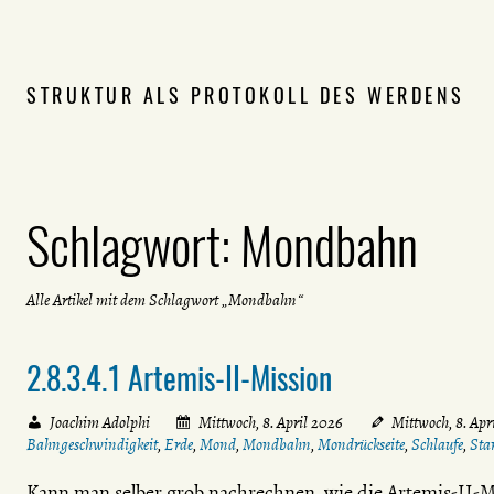
STRUKTUR ALS PROTOKOLL DES WERDENS
Schlagwort:
Mondbahn
Alle Artikel mit dem Schlagwort „Mondbahn“
2.8.3.4.1 Artemis-II-Mission
Joachim Adolphi
Mittwoch, 8. April 2026
Mittwoch, 8. Apr
Bahngeschwindigkeit
,
Erde
,
Mond
,
Mondbahn
,
Mondrückseite
,
Schlaufe
,
Sta
Kann man selber grob nachrechnen, wie die Artemis-II-Mi