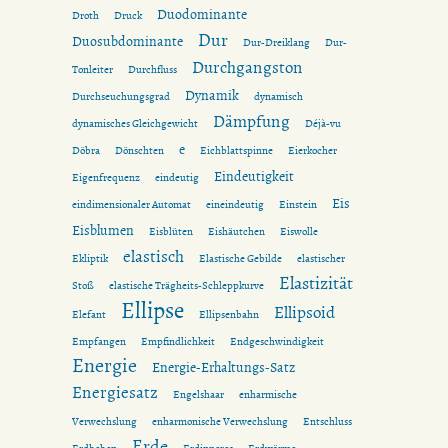
Duodominante
Droth
Druck
Dur
Duosubdominante
Dur-Dreiklang
Dur-
Durchgangston
Tonleiter
Durchfluss
Dynamik
Durchseuchungsgrad
dynamisch
Dämpfung
dynamisches Gleichgewicht
Déjà-vu
e
Döbra
Dönschten
Eichblattspinne
Eierkocher
Eindeutigkeit
Eigenfrequenz
eindeutig
Eis
eindimensionaler Automat
eineindeutig
Einstein
Eisblumen
Eisblüten
Eishäutchen
Eiswolle
elastisch
Ekliptik
Elastische Gebilde
elastischer
Elastizität
Stoß
elastische Trägheits-Schleppkurve
Ellipse
Ellipsoid
Elefant
Ellipsenbahn
Empfangen
Empfindlichkeit
Endgeschwindigkeit
Energie
Energie-Erhaltungs-Satz
Energiesatz
Engelshaar
enharmische
Verwechslung
enharmonische Verwechslung
Entschluss
Erde