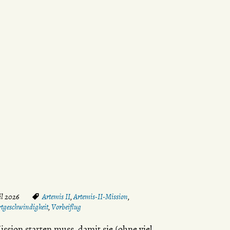
il 2026
Artemis II
,
Artemis-II-Mission
,
rtgeschwindigkeit
,
Vorbeiflug
ssion starten muss, damit sie (ohne viel