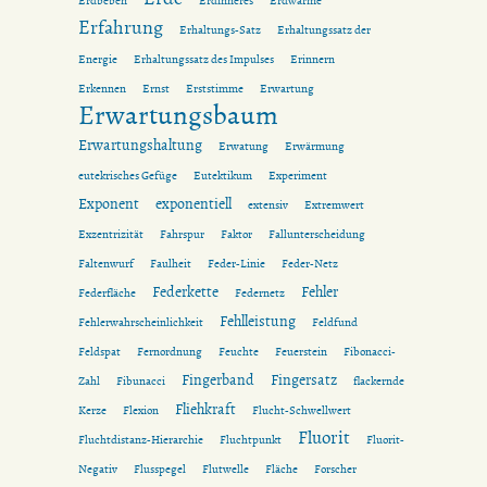
Erdbeben
Erdinneres
Erdwärme
Erfahrung
Erhaltungs-Satz
Erhaltungssatz der
Energie
Erhaltungssatz des Impulses
Erinnern
Erkennen
Ernst
Erststimme
Erwartung
Erwartungsbaum
Erwartungshaltung
Erwatung
Erwärmung
eutekrisches Gefüge
Eutektikum
Experiment
Exponent
exponentiell
extensiv
Extremwert
Exzentrizität
Fahrspur
Faktor
Fallunterscheidung
Faltenwurf
Faulheit
Feder-Linie
Feder-Netz
Federkette
Fehler
Federfläche
Federnetz
Fehlleistung
Fehlerwahrscheinlichkeit
Feldfund
Feldspat
Fernordnung
Feuchte
Feuerstein
Fibonacci-
Fingerband
Fingersatz
Zahl
Fibunacci
flackernde
Fliehkraft
Kerze
Flexion
Flucht-Schwellwert
Fluorit
Fluchtdistanz-Hierarchie
Fluchtpunkt
Fluorit-
Negativ
Flusspegel
Flutwelle
Fläche
Forscher