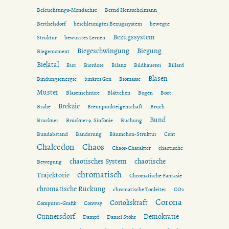
Beleuchtungs-Mondachse
Bernd Hentschelmann
Berthelsdorf
beschleunigtes Bezugssystem
bewegte
Bezugssystem
Struktur
bewusstes Lernen
Biegeschwingung
Biegung
Biegemoment
Bielatal
Bier
Bierdose
Bilanz
Bildhauerei
Billard
Blasen-
Bindungsenergie
binäres Gen
Biomasse
Muster
Blasenschnüre
Blättchen
Bogen
Boot
Brekzie
Brahe
Brennpunkteigenschaft
Bruch
Bund
Bruckner
Bruckner 9. Sinfonie
Buchung
Bundabstand
Bänderung
Bäumchen-Struktur
Cent
Chalcedon
Chaos
Chaos-Charakter
chaotische
chaotisches System
chaotische
Bewegung
chromatisch
Trajektorie
Chromatische Fantasie
chromatische Rückung
chromatische Tonleiter
CO2
Corona
Corioliskraft
Computer-Grafik
Conway
Cunnersdorf
Demokratie
Dampf
Daniel Stöhr