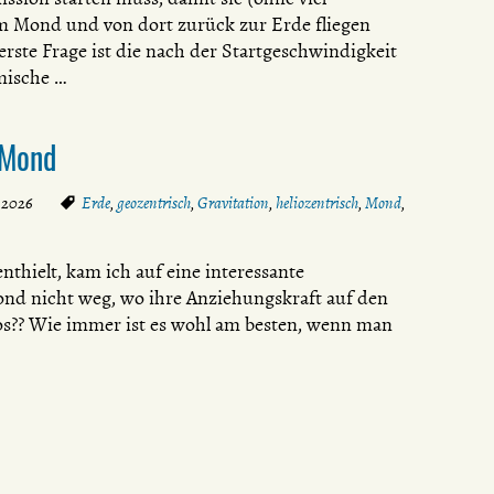
m Mond und von dort zurück zur Erde fliegen
rste Frage ist die nach der Startgeschwindigkeit
smische …
-Mond
l 2026
Erde
,
geozentrisch
,
Gravitation
,
heliozentrisch
,
Mond
,
thielt, kam ich auf eine interessante
nd nicht weg, wo ihre Anziehungskraft auf den
rios?? Wie immer ist es wohl am besten, wenn man