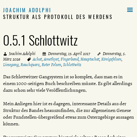

JOACHIM ADOLPHI
STRUKTUR ALS PROTOKOLL DES WERDENS
0.5.1 Schlottwitz
Joachim Adolphi
Donnerstag, 13. April 2017
Donnerstag, 5.
März 2026
Achat
,
Amethyst
,
Fingerband
,
Hauptachat
,
Königsfelsen
,
Liesegang
,
Rauchquarz
,
Roter Felsen
,
Schlottwitz
Das Schlottwitzer Gangsystem ist so komplex, dass man es in
einem 1000-seitigen Buch beschreiben müsste. Es gibt allerdings
dazu schon sehr viele Veröffentlichungen.
Mein Anliegen hier ist es dagegen, interessante Details aus der
Struktur des Bandes heauszufinden, die zur allgemeinen Genese
oder Fundstellen-übergreifend etwas zum Osterzgebirge aussagen
können.