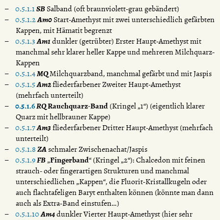
0.5.1.1
SB
Salband (oft braunviolett-grau gebändert)
0.5.1.2
Am0
Start-Amethyst mit zwei unterschiedlich gefärbten
Kappen, mit Hämatit begrenzt
0.5.1.3
Am1
dunkler (getrübter) Erster Haupt-Amethyst mit
manchmal sehr klarer heller Kappe und mehreren Milchquarz-
Kappen
0.5.1.4
MQ
Milchquarzband, manchmal gefärbt und mit Jaspis
0.5.1.5
Am2
fliederfarbener Zweiter Haupt-Amethyst
(mehrfach unterteilt)
0.5.1.6
RQ
Rauchquarz-Band
(Kringel „1“) (eigentlich klarer
Quarz mit hellbrauner Kappe)
0.5.1.7
Am3
fliederfarbener Dritter Haupt-Amethyst (mehrfach
unterteilt)
0.5.1.8
ZA
schmaler Zwischenachat/Jaspis
0.5.1.9
FB
„
Fingerband
“ (Kringel „2“): Chalcedon mit feinen
strauch- oder fingerartigen Strukturen und manchmal
unterschiedlichen „Kappen“, die Fluorit-Kristallkugeln oder
auch flachtafeligen Baryt enthalten können (könnte man dann
auch als Extra-Band einstufen…)
0.5.1.10
Am4
dunkler Vierter Haupt-Amethyst (hier sehr