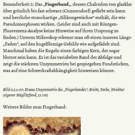
Besonderheit 2: Das „
Fingerband
„, dessen Chalcedon von glasklar
über grünlich bis fast schwarz (Cunnersdorf) gefärbt sein kann
und herrliche strauchartige „Silikongewächse“ enthält, die wie
Pseudomorphosen wirken. (Leider sind auch mit Röntgen-
Fluoreszenz-Analyse keine Hinweise auf ihren Ursprung zu
finden.) Unterm Mikroskop erkennt man oft einen inneren Längs-
„Faden“, auf den kugelförmige Gebilde wie aufgefädelt sind.
Manchmal haben die Kugeln einen farbigen Kern, der sogar
blutrot sein kann. Es ist das variabelste Band der Abfolge und
zeigt die stärksten Unsymmetrien bei gespiegelten Fundstücken,
was auf eine Schwerkraftabhängigkeit hinweisen könnte.
Bild 0.5.1-07: Krasse Unsymmetrie des „Fingerbandes“: Breite, Farbe, Struktur
(eigener Müglitzfund, 15 cm)
Weitere Bilder zum Fingerband: