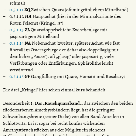
schmal)
0.5.1.11
ZQ
Zwischen-Quarz (oft mit grünlichem Mittelband)
0.5.1.12
HA
Hauptachat (hier in der Minimalvariante des
Roten Felsens) (Kringel „3“)
0.5.1.13
ZL
Quarzdoppelschicht-Zwischenlage mit
jaspisartigem Mittelband
0.5.1.14
NA
Nebenachat (zweiter, späterer Achat, wie fast
überall im Osterzgebirge der Achat also doppellagig mit
deutlicher „Pause“), oft „glasig“ oder jaspisartig, viele
Verfärbungen oder Entfärbungen, Sphärolithe leicht
verwitternd
0.5.1.15
GF
Gangfüllung mit Quarz, Hämatit und Rosabaryt
Die drei „Kringel“ hier schon einmal kurz behandelt:
Besonderheit 1: Das „
Rauchquarzband
„, das zwischen den beiden
fliederfarbenen Amethystbändern liegt, hat die geringste
Schwankungsbreite (seiner Dicke) von allen Band-Anteilen in
Schlottwitz. Es ist sogar bei recht konfus wirkenden
Amethystbruchstücken aus der Müglitz ein sicheres