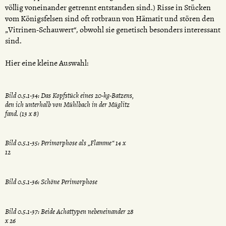
völlig voneinander getrennt entstanden sind.) Risse in Stücken
vom Königsfelsen sind oft rotbraun von Hämatit und stören den
„Vitrinen-Schauwert“, obwohl sie genetisch besonders interessant
sind.
Hier eine kleine Auswahl:
Bild 0.5.1-34: Das Kopfstück eines 20-kg-Batzens,
den ich unterhalb von Mühlbach in der Müglitz
fand. (13 x 8)
Bild 0.5.1-35: Perimorphose als „Flamme“ 14 x
12
Bild 0.5.1-36: Schöne Perimorphose
Bild 0.5.1-37: Beide Achattypen nebeneinander 28
x 26