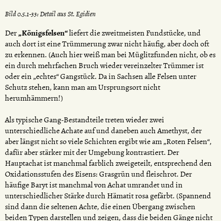
Bild 0.5.1-33: Detail aus St. Egidien
Der
„Königsfelsen“
liefert die zweitmeisten Fundstücke, und
auch dort ist eine Trümmerung zwar nicht häufig, aber doch oft
zu erkennen. (Auch hier weiß man bei Müglitzfunden nicht, ob es
ein durch mehrfachen Bruch wieder vereinzelter Trümmer ist
oder ein „echtes“ Gangstück. Da in Sachsen alle Felsen unter
Schutz stehen, kann man am Ursprungsort nicht
herumhämmern!)
Als typische Gang-Bestandteile treten wieder zwei
unterschiedliche Achate auf und daneben auch Amethyst, der
aber längst nicht so viele Schichten ergibt wie am „Roten Felsen“,
dafür aber stärker mit der Umgebung kontrastiert. Der
Hauptachat ist manchmal farblich zweigeteilt, entsprechend den
Oxidationsstufen des Eisens: Grasgrün und fleischrot. Der
häufige Baryt ist manchmal von Achat umrandet und in
unterschiedlicher Stärke durch Hämatit rosa gefärbt. (Spannend
sind dann die seltenen Achte, die einen Übergang zwischen
beiden Typen darstellen und zeigen, dass die beiden Gänge nicht