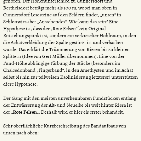
gehören. Der Höhenunterschied zu Cunnersdorf und
Berthelsdorf beträgt mehr als 100 m, wobei man oben in
Cunnersdorf Lesesteine auf den Feldern findet, „unten“ in
Schlottwitz aber „Anstehendes“. Wie kann das sein? Eine
Hypothese ist, dass der „Rote Felsen“ kein Original-
Entstehungspunkt ist, sondern ein verkieselter Hohlraum, in den
die Achatverkleidung der Spalte gestürzt ist und verbacken
wurde. Das erklärt die Trümmerung von Riesen bis zu kleinen
Splittern (Idee von Gert Müller übernommen). Eine von der
Fund-Höhe abhängige Färbung der Stücke (besonders im
Chalcedonband „Fingerband“, in den Amethysten und im Achat
selbst bis hin zur teilweisen Kaolinisierung letzterer) unterstützen
diese Hypothese.
Der Gang mit den meisten unverkennbaren Fundstücken entlang
der Entwässerung der Alt- und Neuelbe bis weit hinter Riesa ist
der „
Rote Felsen
„. Deshalb wird er hier els erster behandelt.
Sehr oberflächliche Kurzbeschreibung des Bandaufbaus von
unten nach oben: