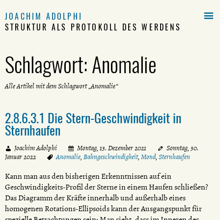

JOACHIM ADOLPHI
STRUKTUR ALS PROTOKOLL DES WERDENS
Schlagwort:
Anomalie
Alle Artikel mit dem Schlagwort „Anomalie“
2.8.6.3.1 Die Stern-Geschwindigkeit in
Sternhaufen
Joachim Adolphi
Montag, 13. Dezember 2021
Sonntag, 30.
Januar 2022
Anomalie
,
Bahngeschwindigkeit
,
Mond
,
Sternhaufen
Kann man aus den bisherigen Erkenntnissen auf ein
Geschwindigkeits-Profil der Sterne in einem Haufen schließen?
Das Diagramm der Kräfte innerhalb und außerhalb eines
homogenen Rotations-Ellipsoids kann der Ausgangspunkt für
spezielle Betrachtungen sein: Man sieht, dass im Inneren des