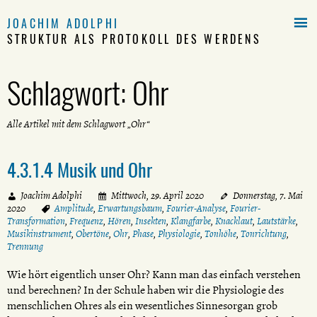

JOACHIM ADOLPHI
STRUKTUR ALS PROTOKOLL DES WERDENS
Schlagwort:
Ohr
Alle Artikel mit dem Schlagwort „Ohr“
4.3.1.4 Musik und Ohr
Joachim Adolphi
Mittwoch, 29. April 2020
Donnerstag, 7. Mai
2020
Amplitude
,
Erwartungsbaum
,
Fourier-Analyse
,
Fourier-
Transformation
,
Frequenz
,
Hören
,
Insekten
,
Klangfarbe
,
Knacklaut
,
Lautstärke
,
Musikinstrument
,
Obertöne
,
Ohr
,
Phase
,
Physiologie
,
Tonhöhe
,
Tonrichtung
,
Trennung
Wie hört eigentlich unser Ohr? Kann man das einfach verstehen
und berechnen? In der Schule haben wir die Physiologie des
menschlichen Ohres als ein wesentliches Sinnesorgan grob