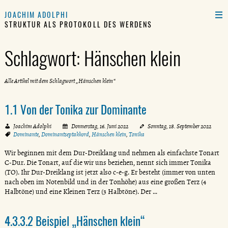
JOACHIM ADOLPHI
STRUKTUR ALS PROTOKOLL DES WERDENS
Schlagwort:
Hänschen klein
Alle Artikel mit dem Schlagwort „Hänschen klein“
1.1 Von der Tonika zur Dominante
Joachim Adolphi
Donnerstag, 16. Juni 2022
Sonntag, 18. September 2022
Dominante
,
Dominantseptakkord
,
Hänschen klein
,
Tonika
Wir beginnen mit dem Dur-Dreiklang und nehmen als einfachste Tonart
C-Dur. Die Tonart, auf die wir uns beziehen, nennt sich immer Tonika
(TO). Ihr Dur-Dreiklang ist jetzt also c-e-g. Er besteht (immer von unten
nach oben im Notenbild und in der Tonhöhe) aus eine großen Terz (4
Halbtöne) und eine Kleinen Terz (3 Halbtöne). Der …
4.3.3.2 Beispiel „Hänschen klein“