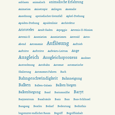
animalische Erfahrung
anblasen
animalisch
Animation
Anisotropie
Anliegen
Anomalie
Anordnung
aperiodischer Grenzfall
Aphel-Drehung
Apsiden-Drehung
Apsidenlinie
Architektur
Aristoteles
Arndt Kaden
Arpeggio
Artemis-II-Mission
Artemis II
Assoziation
Assoziationen
Asteroid
Astro-
Auflösung
Abend
Astronomie
Auftrieb
Auge
Auftritte
Auftrtitte
Aufwärts-Leitton
Ausgleich
Ausgleichsprozess
Auslöser
Austrocknung
Autobahn
Automat
automatische
Skalierung
Autonomes Fahren
Bach
Bahngeschwindigkeit
Bahnneigung
Balken
Balken biegen
Balken-Galaxis
Baryt
Balkenbiegung
Band
Bariumsulfat
Baryzentrum
Basaltsäule
Basis
Bass
Bass-Schlüssel
Bassgang
Beatles
Bedarf
Bedeutung
Bedürfnis
begrenzter endlicher Raum
Begriff
Begriffsinhalt