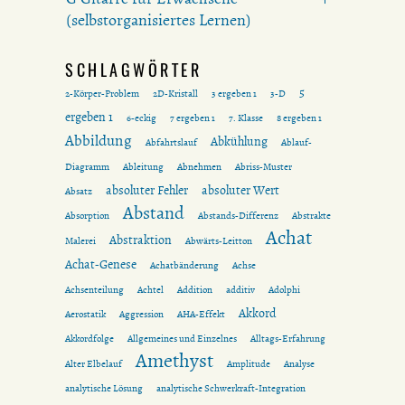
(selbstorganisiertes Lernen)
SCHLAGWÖRTER
5
2-Körper-Problem
2D-Kristall
3 ergeben 1
3-D
ergeben 1
6-eckig
7 ergeben 1
7. Klasse
8 ergeben 1
Abbildung
Abkühlung
Abfahrtslauf
Ablauf-
Diagramm
Ableitung
Abnehmen
Abriss-Muster
absoluter Fehler
absoluter Wert
Absatz
Abstand
Absorption
Abstands-Differenz
Abstrakte
Achat
Abstraktion
Malerei
Abwärts-Leitton
Achat-Genese
Achatbänderung
Achse
Achsenteilung
Achtel
Addition
additiv
Adolphi
Akkord
Aerostatik
Aggression
AHA-Effekt
Akkordfolge
Allgemeines und Einzelnes
Alltags-Erfahrung
Amethyst
Alter Elbelauf
Amplitude
Analyse
analytische Lösung
analytische Schwerkraft-Integration