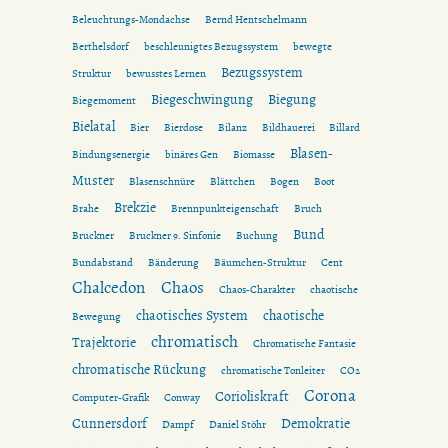
Beleuchtungs-Mondachse
Bernd Hentschelmann
Berthelsdorf
beschleunigtes Bezugssystem
bewegte
Bezugssystem
Struktur
bewusstes Lernen
Biegeschwingung
Biegung
Biegemoment
Bielatal
Bier
Bierdose
Bilanz
Bildhauerei
Billard
Blasen-
Bindungsenergie
binäres Gen
Biomasse
Muster
Blasenschnüre
Blättchen
Bogen
Boot
Brekzie
Brahe
Brennpunkteigenschaft
Bruch
Bund
Bruckner
Bruckner 9. Sinfonie
Buchung
Bundabstand
Bänderung
Bäumchen-Struktur
Cent
Chalcedon
Chaos
Chaos-Charakter
chaotische
chaotisches System
chaotische
Bewegung
chromatisch
Trajektorie
Chromatische Fantasie
chromatische Rückung
chromatische Tonleiter
CO2
Corona
Corioliskraft
Computer-Grafik
Conway
Cunnersdorf
Demokratie
Dampf
Daniel Stöhr