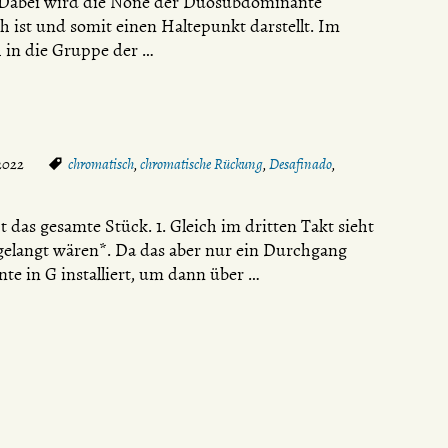
 Dabei wird die None der Duosubdominante
 ist und somit einen Haltepunkt darstellt. Im
 in die Gruppe der …
 2022
chromatisch
,
chromatische Rückung
,
Desafinado
,
t das gesamte Stück. 1. Gleich im dritten Takt sieht
) gelangt wären*. Da das aber nur ein Durchgang
nte in G installiert, um dann über …