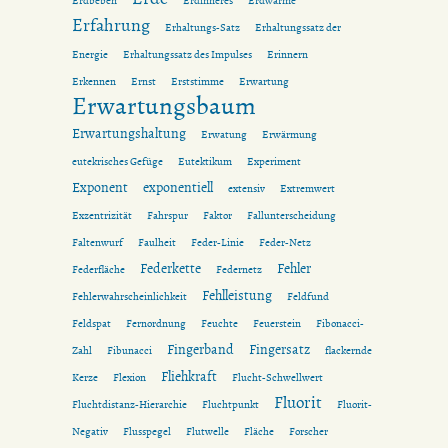
Erdbeben
Erdinneres
Erdwärme
Erfahrung
Erhaltungs-Satz
Erhaltungssatz der
Energie
Erhaltungssatz des Impulses
Erinnern
Erkennen
Ernst
Erststimme
Erwartung
Erwartungsbaum
Erwartungshaltung
Erwatung
Erwärmung
eutekrisches Gefüge
Eutektikum
Experiment
Exponent
exponentiell
extensiv
Extremwert
Exzentrizität
Fahrspur
Faktor
Fallunterscheidung
Faltenwurf
Faulheit
Feder-Linie
Feder-Netz
Federkette
Fehler
Federfläche
Federnetz
Fehlleistung
Fehlerwahrscheinlichkeit
Feldfund
Feldspat
Fernordnung
Feuchte
Feuerstein
Fibonacci-
Fingerband
Fingersatz
Zahl
Fibunacci
flackernde
Fliehkraft
Kerze
Flexion
Flucht-Schwellwert
Fluorit
Fluchtdistanz-Hierarchie
Fluchtpunkt
Fluorit-
Negativ
Flusspegel
Flutwelle
Fläche
Forscher