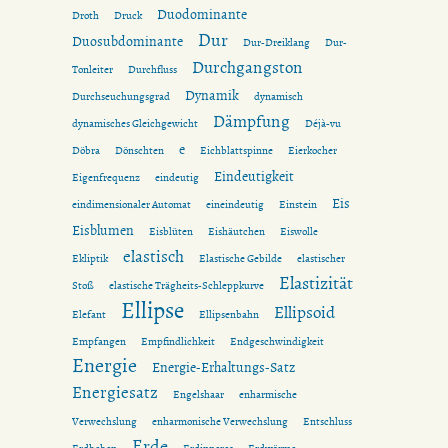
Duodominante
Droth
Druck
Dur
Duosubdominante
Dur-Dreiklang
Dur-
Durchgangston
Tonleiter
Durchfluss
Dynamik
Durchseuchungsgrad
dynamisch
Dämpfung
dynamisches Gleichgewicht
Déjà-vu
e
Döbra
Dönschten
Eichblattspinne
Eierkocher
Eindeutigkeit
Eigenfrequenz
eindeutig
Eis
eindimensionaler Automat
eineindeutig
Einstein
Eisblumen
Eisblüten
Eishäutchen
Eiswolle
elastisch
Ekliptik
Elastische Gebilde
elastischer
Elastizität
Stoß
elastische Trägheits-Schleppkurve
Ellipse
Ellipsoid
Elefant
Ellipsenbahn
Empfangen
Empfindlichkeit
Endgeschwindigkeit
Energie
Energie-Erhaltungs-Satz
Energiesatz
Engelshaar
enharmische
Verwechslung
enharmonische Verwechslung
Entschluss
Erde