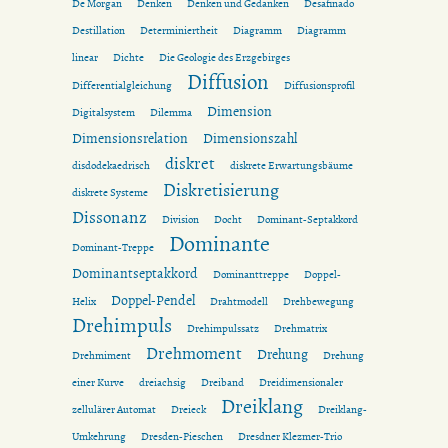
De Morgan
Denken
Denken und Gedanken
Desafinado
Destillation
Determiniertheit
Diagramm
Diagramm
linear
Dichte
Die Geologie des Erzgebirges
Diffusion
Differentialgleichung
Diffusionsprofil
Dimension
Digitalsystem
Dilemma
Dimensionsrelation
Dimensionszahl
diskret
disdodekaedrisch
diskrete Erwartungsbäume
Diskretisierung
diskrete Systeme
Dissonanz
Division
Docht
Dominant-Septakkord
Dominante
Dominant-Treppe
Dominantseptakkord
Dominanttreppe
Doppel-
Doppel-Pendel
Helix
Drahtmodell
Drehbewegung
Drehimpuls
Drehimpulssatz
Drehmatrix
Drehmoment
Drehung
Drehmiment
Drehung
einer Kurve
dreiachsig
Dreiband
Dreidimensionaler
Dreiklang
zellulärer Automat
Dreieck
Dreiklang-
Umkehrung
Dresden-Pieschen
Dresdner Klezmer-Trio