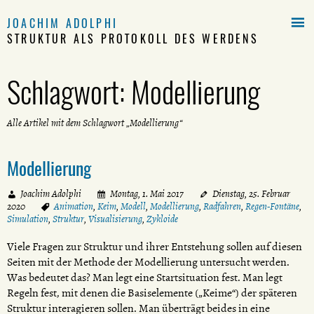

JOACHIM ADOLPHI
STRUKTUR ALS PROTOKOLL DES WERDENS
Schlagwort:
Modellierung
Alle Artikel mit dem Schlagwort „Modellierung“
Modellierung
Joachim Adolphi
Montag, 1. Mai 2017
Dienstag, 25. Februar
2020
Animation
,
Keim
,
Modell
,
Modellierung
,
Radfahren
,
Regen-Fontäne
,
Simulation
,
Struktur
,
Visualisierung
,
Zykloide
Viele Fragen zur Struktur und ihrer Entstehung sollen auf diesen
Seiten mit der Methode der Modellierung untersucht werden.
Was bedeutet das? Man legt eine Startsituation fest. Man legt
Regeln fest, mit denen die Basiselemente („Keime“) der späteren
Struktur interagieren sollen. Man überträgt beides in eine