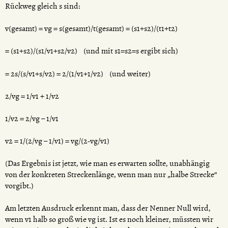
Rückweg gleich s sind:
v(gesamt) = vg = s(gesamt)/t(gesamt) = (s1+s2)/(t1+t2)
= (s1+s2)/(s1/v1+s2/v2) (und mit s1=s2=s ergibt sich)
= 2s/(s/v1+s/v2) = 2/(1/v1+1/v2) (und weiter)
2/vg = 1/v1 + 1/v2
1/v2 = 2/vg – 1/v1
v2 = 1/(2/vg – 1/v1) = vg/(2-vg/v1)
(Das Ergebnis ist jetzt, wie man es erwarten sollte, unabhängig
von der konkreten Streckenlänge, wenn man nur „halbe Strecke“
vorgibt.)
Am letzten Ausdruck erkennt man, dass der Nenner Null wird,
wenn v1 halb so groß wie vg ist. Ist es noch kleiner, müssten wir