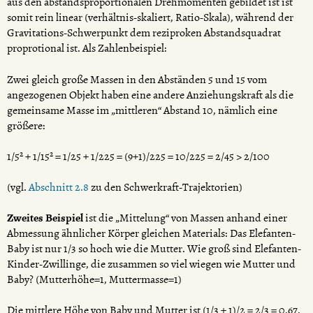
aus den abstandsproportionalen Drehmomenten gebildet ist ist
somit rein linear (verhältnis-skaliert, Ratio-Skala), während der
Gravitations-Schwerpunkt dem reziproken Abstandsquadrat
proprotional ist. Als Zahlenbeispiel:
Zwei gleich große Massen in den Abständen 5 und 15 vom
angezogenen Objekt haben eine andere Anziehungskraft als die
gemeinsame Masse im „mittleren“ Abstand 10, nämlich eine
größere:
1/5² + 1/15² = 1/25 + 1/225 = (9+1)/225 = 10/225 = 2/45 > 2/100
(vgl.
Abschnitt 2.8
zu den Schwerkraft-Trajektorien)
Zweites Beispiel
ist die „Mittelung“ von Massen anhand einer
Abmessung ähnlicher Körper gleichen Materials: Das Elefanten-
Baby ist nur 1/3 so hoch wie die Mutter. Wie groß sind Elefanten-
Kinder-Zwillinge, die zusammen so viel wiegen wie Mutter und
Baby? (Mutterhöhe=1, Muttermasse=1)
Die mittlere Höhe von Baby und Mutter ist (1/3 + 1)/2 = 2/3 = 0,67.