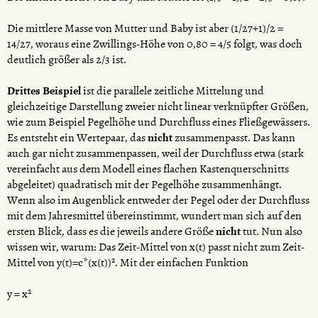
Die mittlere Masse von Mutter und Baby ist aber (1/27+1)/2 =
14/27, woraus eine Zwillings-Höhe von 0,80 = 4/5 folgt, was doch
deutlich größer als 2/3 ist.
Drittes Beispiel
ist die parallele zeitliche Mittelung und
gleichzeitige Darstellung zweier nicht linear verknüpfter Größen,
wie zum Beispiel Pegelhöhe und Durchfluss eines Fließgewässers.
Es entsteht ein Wertepaar, das
nicht
zusammenpasst. Das kann
auch gar nicht zusammenpassen, weil der Durchfluss etwa (stark
vereinfacht aus dem Modell eines flachen Kastenquerschnitts
abgeleitet) quadratisch mit der Pegelhöhe zusammenhängt.
Wenn also im Augenblick entweder der Pegel oder der Durchfluss
mit dem Jahresmittel übereinstimmt, wundert man sich auf den
ersten Blick, dass es die jeweils andere Größe
nicht
tut. Nun also
wissen wir, warum: Das Zeit-Mittel von x(t) passt nicht zum Zeit-
Mittel von y(t)=c*(x(t))². Mit der einfachen Funktion
y = x²