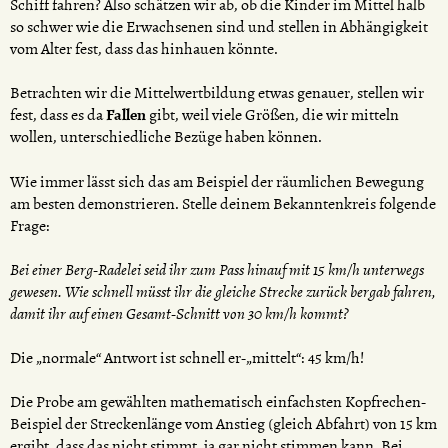
Schiff fahren? Also schätzen wir ab, ob die Kinder im Mittel halb
so schwer wie die Erwachsenen sind und stellen in Abhängigkeit
vom Alter fest, dass das hinhauen könnte.
Betrachten wir die Mittelwertbildung etwas genauer, stellen wir
fest, dass es da
Fallen
gibt, weil viele Größen, die wir mitteln
wollen, unterschiedliche Bezüge haben können.
Wie immer lässt sich das am Beispiel der räumlichen Bewegung
am besten demonstrieren. Stelle deinem Bekanntenkreis folgende
Frage:
Bei einer Berg-Radelei seid ihr zum Pass hinauf mit 15 km/h unterwegs
gewesen. Wie schnell müsst ihr die gleiche Strecke zurück bergab fahren,
damit ihr auf einen Gesamt-Schnitt von 30 km/h kommt?
Die „normale“ Antwort ist schnell er-„mittelt“: 45 km/h!
Die Probe am gewählten mathematisch einfachsten Kopfrechen-
Beispiel der Streckenlänge vom Anstieg (gleich Abfahrt) von 15 km
ergibt, dass das nicht stimmt, ja gar nicht stimmen kann. Bei