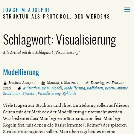

JOACHIM ADOLPHI
STRUKTUR ALS PROTOKOLL DES WERDENS
Schlagwort:
Visualisierung
Alle Artikel mit dem Schlagwort „Visualisierung“
Modellierung
Joachim Adolphi
Montag, 1. Mai 2017
Dienstag, 25. Februar
2020
Animation
,
Keim
,
Modell
,
Modellierung
,
Radfahren
,
Regen-Fontäne
,
Simulation
,
Struktur
,
Visualisierung
,
Zykloide
Viele Fragen zur Struktur und ihrer Entstehung sollen auf diesen
Seiten mit der Methode der Modellierung untersucht werden.
Was bedeutet das? Man legt eine Startsituation fest. Man legt
Regeln fest, mit denen die Basiselemente („Keime“) der späteren
Struktur interagieren sollen. Man überträgt beides in eine