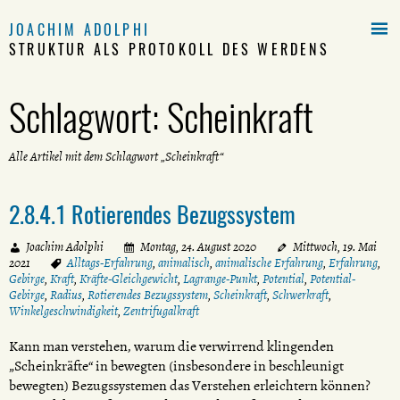

JOACHIM ADOLPHI
STRUKTUR ALS PROTOKOLL DES WERDENS
Schlagwort:
Scheinkraft
Alle Artikel mit dem Schlagwort „Scheinkraft“
2.8.4.1 Rotierendes Bezugssystem
Joachim Adolphi
Montag, 24. August 2020
Mittwoch, 19. Mai
2021
Alltags-Erfahrung
,
animalisch
,
animalische Erfahrung
,
Erfahrung
,
Gebirge
,
Kraft
,
Kräfte-Gleichgewicht
,
Lagrange-Punkt
,
Potential
,
Potential-
Gebirge
,
Radius
,
Rotierendes Bezugssystem
,
Scheinkraft
,
Schwerkraft
,
Winkelgeschwindigkeit
,
Zentrifugalkraft
Kann man verstehen, warum die verwirrend klingenden
„Scheinkräfte“ in bewegten (insbesondere in beschleunigt
bewegten) Bezugssystemen das Verstehen erleichtern können?