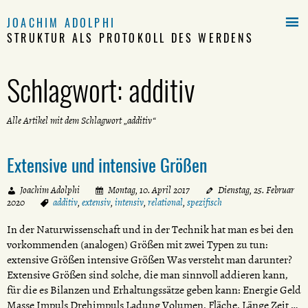

JOACHIM ADOLPHI
STRUKTUR ALS PROTOKOLL DES WERDENS
Schlagwort:
additiv
Alle Artikel mit dem Schlagwort „additiv“
Extensive und intensive Größen
Joachim Adolphi
Montag, 10. April 2017
Dienstag, 25. Februar
2020
additiv
,
extensiv
,
intensiv
,
relational
,
spezifisch
In der Naturwissenschaft und in der Technik hat man es bei den
vorkommenden (analogen) Größen mit zwei Typen zu tun:
extensive Größen intensive Größen Was versteht man darunter?
Extensive Größen sind solche, die man sinnvoll addieren kann,
für die es Bilanzen und Erhaltungssätze geben kann: Energie Geld
Masse Impuls Drehimpuls Ladung Volumen, Fläche, Länge Zeit …