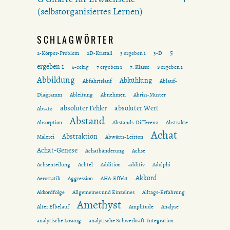
(selbstorganisiertes Lernen)
SCHLAGWÖRTER
5
2-Körper-Problem
2D-Kristall
3 ergeben 1
3-D
ergeben 1
6-eckig
7 ergeben 1
7. Klasse
8 ergeben 1
Abbildung
Abkühlung
Abfahrtslauf
Ablauf-
Diagramm
Ableitung
Abnehmen
Abriss-Muster
absoluter Fehler
absoluter Wert
Absatz
Abstand
Absorption
Abstands-Differenz
Abstrakte
Achat
Abstraktion
Malerei
Abwärts-Leitton
Achat-Genese
Achatbänderung
Achse
Achsenteilung
Achtel
Addition
additiv
Adolphi
Akkord
Aerostatik
Aggression
AHA-Effekt
Akkordfolge
Allgemeines und Einzelnes
Alltags-Erfahrung
Amethyst
Alter Elbelauf
Amplitude
Analyse
analytische Lösung
analytische Schwerkraft-Integration