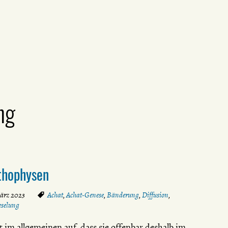
ng
ithophysen
März 2023
Achat
,
Achat-Genese
,
Bänderung
,
Diffusion
,
eselung
t im allgemeinen auf, dass sie offenbar deshalb im