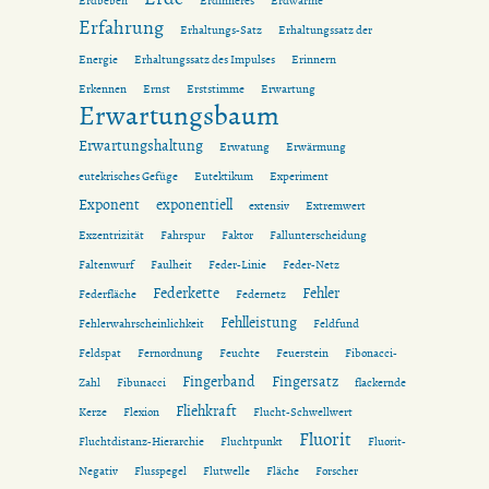
Erdbeben
Erdinneres
Erdwärme
Erfahrung
Erhaltungs-Satz
Erhaltungssatz der
Energie
Erhaltungssatz des Impulses
Erinnern
Erkennen
Ernst
Erststimme
Erwartung
Erwartungsbaum
Erwartungshaltung
Erwatung
Erwärmung
eutekrisches Gefüge
Eutektikum
Experiment
Exponent
exponentiell
extensiv
Extremwert
Exzentrizität
Fahrspur
Faktor
Fallunterscheidung
Faltenwurf
Faulheit
Feder-Linie
Feder-Netz
Federkette
Fehler
Federfläche
Federnetz
Fehlleistung
Fehlerwahrscheinlichkeit
Feldfund
Feldspat
Fernordnung
Feuchte
Feuerstein
Fibonacci-
Fingerband
Fingersatz
Zahl
Fibunacci
flackernde
Fliehkraft
Kerze
Flexion
Flucht-Schwellwert
Fluorit
Fluchtdistanz-Hierarchie
Fluchtpunkt
Fluorit-
Negativ
Flusspegel
Flutwelle
Fläche
Forscher