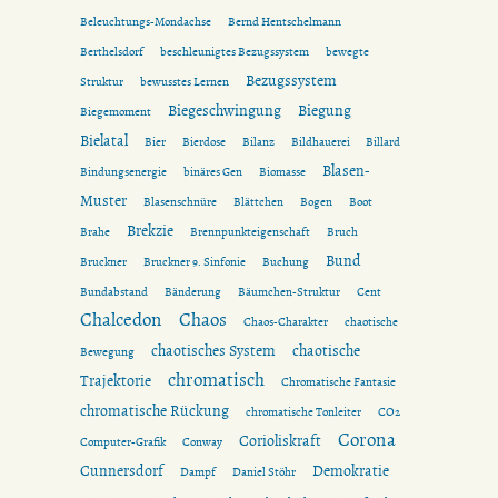
Beleuchtungs-Mondachse
Bernd Hentschelmann
Berthelsdorf
beschleunigtes Bezugssystem
bewegte
Bezugssystem
Struktur
bewusstes Lernen
Biegeschwingung
Biegung
Biegemoment
Bielatal
Bier
Bierdose
Bilanz
Bildhauerei
Billard
Blasen-
Bindungsenergie
binäres Gen
Biomasse
Muster
Blasenschnüre
Blättchen
Bogen
Boot
Brekzie
Brahe
Brennpunkteigenschaft
Bruch
Bund
Bruckner
Bruckner 9. Sinfonie
Buchung
Bundabstand
Bänderung
Bäumchen-Struktur
Cent
Chalcedon
Chaos
Chaos-Charakter
chaotische
chaotisches System
chaotische
Bewegung
chromatisch
Trajektorie
Chromatische Fantasie
chromatische Rückung
chromatische Tonleiter
CO2
Corona
Corioliskraft
Computer-Grafik
Conway
Cunnersdorf
Demokratie
Dampf
Daniel Stöhr