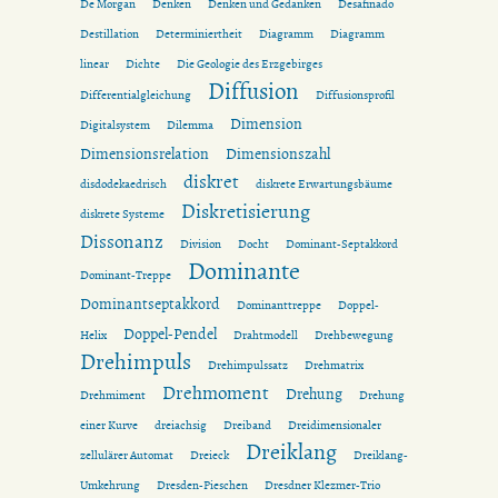
De Morgan
Denken
Denken und Gedanken
Desafinado
Destillation
Determiniertheit
Diagramm
Diagramm
linear
Dichte
Die Geologie des Erzgebirges
Diffusion
Differentialgleichung
Diffusionsprofil
Dimension
Digitalsystem
Dilemma
Dimensionsrelation
Dimensionszahl
diskret
disdodekaedrisch
diskrete Erwartungsbäume
Diskretisierung
diskrete Systeme
Dissonanz
Division
Docht
Dominant-Septakkord
Dominante
Dominant-Treppe
Dominantseptakkord
Dominanttreppe
Doppel-
Doppel-Pendel
Helix
Drahtmodell
Drehbewegung
Drehimpuls
Drehimpulssatz
Drehmatrix
Drehmoment
Drehung
Drehmiment
Drehung
einer Kurve
dreiachsig
Dreiband
Dreidimensionaler
Dreiklang
zellulärer Automat
Dreieck
Dreiklang-
Umkehrung
Dresden-Pieschen
Dresdner Klezmer-Trio