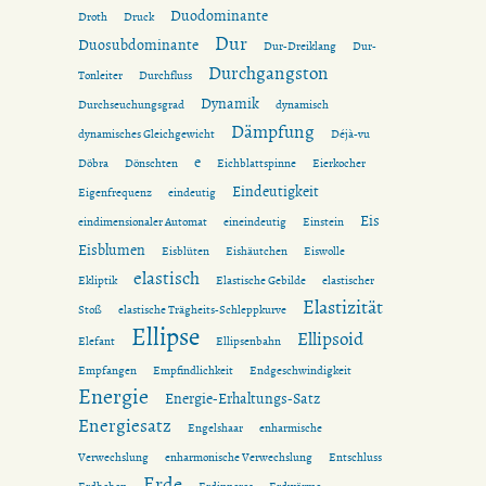
Duodominante
Droth
Druck
Dur
Duosubdominante
Dur-Dreiklang
Dur-
Durchgangston
Tonleiter
Durchfluss
Dynamik
Durchseuchungsgrad
dynamisch
Dämpfung
dynamisches Gleichgewicht
Déjà-vu
e
Döbra
Dönschten
Eichblattspinne
Eierkocher
Eindeutigkeit
Eigenfrequenz
eindeutig
Eis
eindimensionaler Automat
eineindeutig
Einstein
Eisblumen
Eisblüten
Eishäutchen
Eiswolle
elastisch
Ekliptik
Elastische Gebilde
elastischer
Elastizität
Stoß
elastische Trägheits-Schleppkurve
Ellipse
Ellipsoid
Elefant
Ellipsenbahn
Empfangen
Empfindlichkeit
Endgeschwindigkeit
Energie
Energie-Erhaltungs-Satz
Energiesatz
Engelshaar
enharmische
Verwechslung
enharmonische Verwechslung
Entschluss
Erde