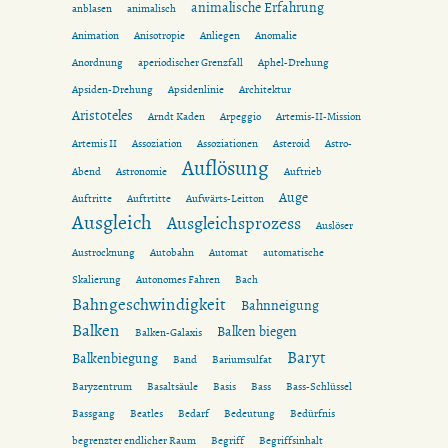
animalische Erfahrung
anblasen
animalisch
Animation
Anisotropie
Anliegen
Anomalie
Anordnung
aperiodischer Grenzfall
Aphel-Drehung
Apsiden-Drehung
Apsidenlinie
Architektur
Aristoteles
Arndt Kaden
Arpeggio
Artemis-II-Mission
Artemis II
Assoziation
Assoziationen
Asteroid
Astro-
Auflösung
Abend
Astronomie
Auftrieb
Auge
Auftritte
Auftrtitte
Aufwärts-Leitton
Ausgleich
Ausgleichsprozess
Auslöser
Austrocknung
Autobahn
Automat
automatische
Skalierung
Autonomes Fahren
Bach
Bahngeschwindigkeit
Bahnneigung
Balken
Balken biegen
Balken-Galaxis
Baryt
Balkenbiegung
Band
Bariumsulfat
Baryzentrum
Basaltsäule
Basis
Bass
Bass-Schlüssel
Bassgang
Beatles
Bedarf
Bedeutung
Bedürfnis
begrenzter endlicher Raum
Begriff
Begriffsinhalt