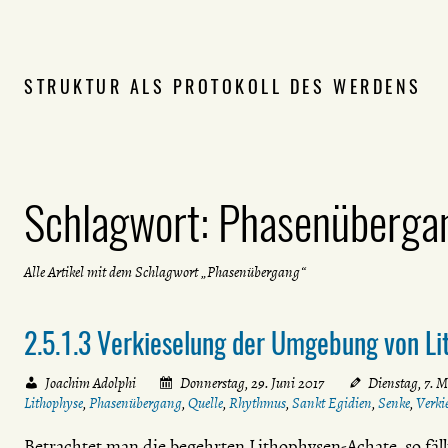
STRUKTUR ALS PROTOKOLL DES WERDENS
Schlagwort:
Phasenüberga
Alle Artikel mit dem Schlagwort „Phasenübergang“
2.5.1.3 Verkieselung der Umgebung von L
Joachim Adolphi
Donnerstag, 29. Juni 2017
Dienstag, 7. 
Lithophyse
,
Phasenübergang
,
Quelle
,
Rhythmus
,
Sankt Egidien
,
Senke
,
Verki
Betrachtet man die begehrten Lithophysen-Achate, so fäll