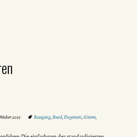
ren
Oktober 2025
Bassgang
,
Bund
,
Fingersatz
,
Gitarre
,
nfolgen Die einfachsten der standardisierten