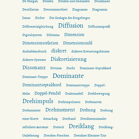
De Morgan
Denken
Denken und Gedanken
Desafinado
Destillation
Determiniertheit
Diagramm
Diagramm
linear
Dichte
Die Geologie des Erzgebirges
Diffusion
Differentialgleichung
Diffusionsprofil
Dimension
Digitalsystem
Dilemma
Dimensionsrelation
Dimensionszahl
diskret
disdodekaedrisch
diskrete Erwartungsbäume
Diskretisierung
diskrete Systeme
Dissonanz
Division
Docht
Dominant-Septakkord
Dominante
Dominant-Treppe
Dominantseptakkord
Dominanttreppe
Doppel-
Doppel-Pendel
Helix
Drahtmodell
Drehbewegung
Drehimpuls
Drehimpulssatz
Drehmatrix
Drehmoment
Drehung
Drehmiment
Drehung
einer Kurve
dreiachsig
Dreiband
Dreidimensionaler
Dreiklang
zellulärer Automat
Dreieck
Dreiklang-
Umkehrung
Dresden-Pieschen
Dresdner Klezmer-Trio