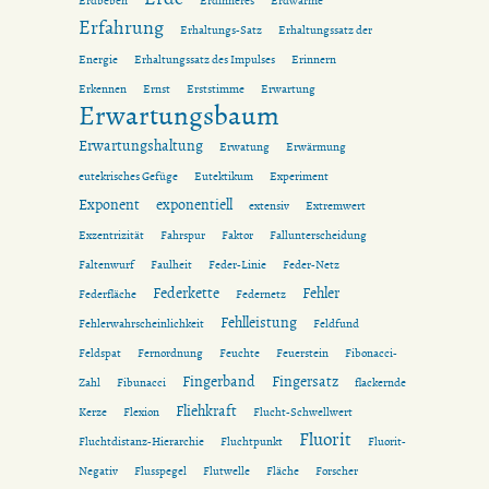
Erdbeben
Erdinneres
Erdwärme
Erfahrung
Erhaltungs-Satz
Erhaltungssatz der
Energie
Erhaltungssatz des Impulses
Erinnern
Erkennen
Ernst
Erststimme
Erwartung
Erwartungsbaum
Erwartungshaltung
Erwatung
Erwärmung
eutekrisches Gefüge
Eutektikum
Experiment
Exponent
exponentiell
extensiv
Extremwert
Exzentrizität
Fahrspur
Faktor
Fallunterscheidung
Faltenwurf
Faulheit
Feder-Linie
Feder-Netz
Federkette
Fehler
Federfläche
Federnetz
Fehlleistung
Fehlerwahrscheinlichkeit
Feldfund
Feldspat
Fernordnung
Feuchte
Feuerstein
Fibonacci-
Fingerband
Fingersatz
Zahl
Fibunacci
flackernde
Fliehkraft
Kerze
Flexion
Flucht-Schwellwert
Fluorit
Fluchtdistanz-Hierarchie
Fluchtpunkt
Fluorit-
Negativ
Flusspegel
Flutwelle
Fläche
Forscher