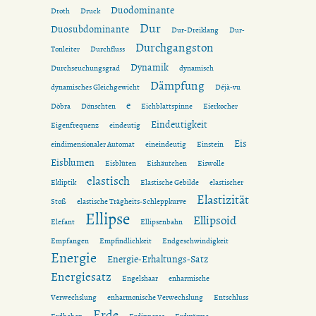
Duodominante
Droth
Druck
Dur
Duosubdominante
Dur-Dreiklang
Dur-
Durchgangston
Tonleiter
Durchfluss
Dynamik
Durchseuchungsgrad
dynamisch
Dämpfung
dynamisches Gleichgewicht
Déjà-vu
e
Döbra
Dönschten
Eichblattspinne
Eierkocher
Eindeutigkeit
Eigenfrequenz
eindeutig
Eis
eindimensionaler Automat
eineindeutig
Einstein
Eisblumen
Eisblüten
Eishäutchen
Eiswolle
elastisch
Ekliptik
Elastische Gebilde
elastischer
Elastizität
Stoß
elastische Trägheits-Schleppkurve
Ellipse
Ellipsoid
Elefant
Ellipsenbahn
Empfangen
Empfindlichkeit
Endgeschwindigkeit
Energie
Energie-Erhaltungs-Satz
Energiesatz
Engelshaar
enharmische
Verwechslung
enharmonische Verwechslung
Entschluss
Erde