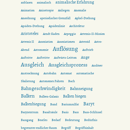
animalische Erfahrung
anblasen
animalisch
Animation
Anisotropie
Anliegen
Anomalie
Anordnung
aperiodischer Grenzfall
Aphel-Drehung
Apsiden-Drehung
Apsidenlinie
Architektur
Aristoteles
Arndt Kaden
Arpeggio
Artemis-II-Mission
Artemis II
Assoziation
Assoziationen
Asteroid
Astro-
Auflösung
Abend
Astronomie
Auftrieb
Auge
Auftritte
Auftrtitte
Aufwärts-Leitton
Ausgleich
Ausgleichsprozess
Auslöser
Austrocknung
Autobahn
Automat
automatische
Skalierung
Autonomes Fahren
Bach
Bahngeschwindigkeit
Bahnneigung
Balken
Balken biegen
Balken-Galaxis
Baryt
Balkenbiegung
Band
Bariumsulfat
Baryzentrum
Basaltsäule
Basis
Bass
Bass-Schlüssel
Bassgang
Beatles
Bedarf
Bedeutung
Bedürfnis
begrenzter endlicher Raum
Begriff
Begriffsinhalt