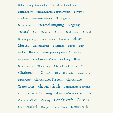
Beleuchtungs-Mondachse
Bernd Hentschelmann
Berthelsdorf
beschleunigtes Bezugssystem
bewegte
Bezugssystem
Struktur
bewusstes Lernen
Biegeschwingung
Biegung
Biegemoment
Bielatal
Bier
Bierdose
Bilanz
Bildhauerei
Billard
Blasen-
Bindungsenergie
binäres Gen
Biomasse
Muster
Blasenschnüre
Blättchen
Bogen
Boot
Brekzie
Brahe
Brennpunkteigenschaft
Bruch
Bund
Bruckner
Bruckner 9. Sinfonie
Buchung
Bundabstand
Bänderung
Bäumchen-Struktur
Cent
Chalcedon
Chaos
Chaos-Charakter
chaotische
chaotisches System
chaotische
Bewegung
chromatisch
Trajektorie
Chromatische Fantasie
chromatische Rückung
chromatische Tonleiter
CO2
Corona
Corioliskraft
Computer-Grafik
Conway
Cunnersdorf
Demokratie
Dampf
Daniel Stöhr