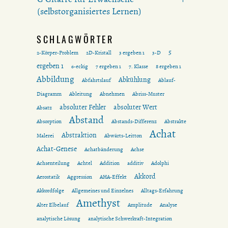
(selbstorganisiertes Lernen)
SCHLAGWÖRTER
5
2-Körper-Problem
2D-Kristall
3 ergeben 1
3-D
ergeben 1
6-eckig
7 ergeben 1
7. Klasse
8 ergeben 1
Abbildung
Abkühlung
Abfahrtslauf
Ablauf-
Diagramm
Ableitung
Abnehmen
Abriss-Muster
absoluter Fehler
absoluter Wert
Absatz
Abstand
Absorption
Abstands-Differenz
Abstrakte
Achat
Abstraktion
Malerei
Abwärts-Leitton
Achat-Genese
Achatbänderung
Achse
Achsenteilung
Achtel
Addition
additiv
Adolphi
Akkord
Aerostatik
Aggression
AHA-Effekt
Akkordfolge
Allgemeines und Einzelnes
Alltags-Erfahrung
Amethyst
Alter Elbelauf
Amplitude
Analyse
analytische Lösung
analytische Schwerkraft-Integration