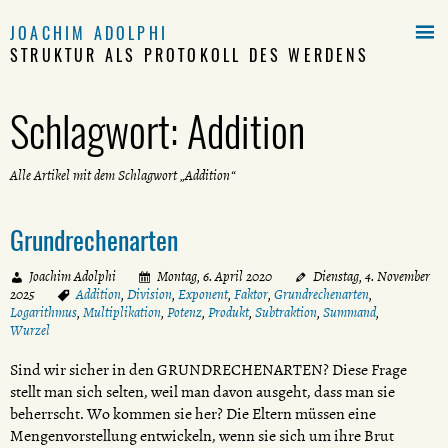

JOACHIM ADOLPHI
STRUKTUR ALS PROTOKOLL DES WERDENS
Schlagwort:
Addition
Alle Artikel mit dem Schlagwort „Addition“
Grundrechenarten
Joachim Adolphi
Montag, 6. April 2020
Dienstag, 4. November
2025
Addition
,
Division
,
Exponent
,
Faktor
,
Grundrechenarten
,
Logarithmus
,
Multiplikation
,
Potenz
,
Produkt
,
Subtraktion
,
Summand
,
Wurzel
Sind wir sicher in den GRUNDRECHENARTEN? Diese Frage
stellt man sich selten, weil man davon ausgeht, dass man sie
beherrscht. Wo kommen sie her? Die Eltern müssen eine
Mengenvorstellung entwickeln, wenn sie sich um ihre Brut