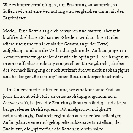
Wie es immer vernünftig ist, um Erfahrung zu sammeln, so
äußern wir erst eine Vermutung und vergleichen dann mit den
Ergebnissen.
Modell: Eine Kette aus gleich schweren und starren, aber mit
kraftfrei drehbaren Scharnier-Gliedern wird an ihren Enden
(diese zueinander näher als die Gesamtlänge der Kette)
aufgehängt und um die Verbindungslinie der Aufhängungen in
Rotation versetzt (geschleudert wie ein Springseil). Sie hängt nun
in einer offenbar eindeutig eingestellten Kurve „durch“, die bei
der Vernachlässigung der Schwerkraft drehwinkelunabhängig ist
und bei langer „Belichtung“ einen Rotationskörper beschreibt.
1. Im Unterschied zur Kettenlinie, wo eine konstante Kraft auf
jedes Element wirkt (die als ortsunabhängig angenommene
Schwerkraft), ist jetzt die Zentrifugalkraft zuständig, und die ist
bei gegebener Drehfrequenz („Winkelgeschwindigkeit“)
radiusabhängig. Dadurch ergibt sich aus einer fast beliebigen
Anfangskurve eine rückgekoppelte sukzessive Einstellung der
Endkurve, die „spitzer“ als die Kettenlinie sein sollte.