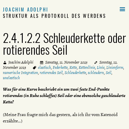

JOACHIM ADOLPHI
STRUKTUR ALS PROTOKOLL DES WERDENS
2.4.1.2.2 Schleuderkette oder
rotierendes Seil
Joachim Adolphi
Samstag, 11. November 2023
Sonntag, 12.
November 2023
elastisch
,
Federkette
,
Kette
,
Kettenlinie
,
Linie
,
Linienform
,
numerische Integration
,
rotierendes Seil
,
Schleuderkette
,
schleudern
,
Seil
,
unelastisch
Was für eine Kurve beschriebt ein um zwei feste End-Punkte
rotierendes (in Ruhe schlaffes) Seil oder eine ebensolche geschleuderte
Kette?
(Meine Frau fragte mich das gestern, als ich ihr vom Katenoid
erzählte…)