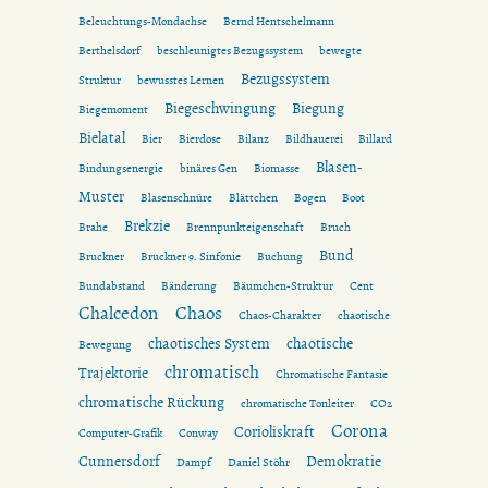
Beleuchtungs-Mondachse
Bernd Hentschelmann
Berthelsdorf
beschleunigtes Bezugssystem
bewegte
Bezugssystem
Struktur
bewusstes Lernen
Biegeschwingung
Biegung
Biegemoment
Bielatal
Bier
Bierdose
Bilanz
Bildhauerei
Billard
Blasen-
Bindungsenergie
binäres Gen
Biomasse
Muster
Blasenschnüre
Blättchen
Bogen
Boot
Brekzie
Brahe
Brennpunkteigenschaft
Bruch
Bund
Bruckner
Bruckner 9. Sinfonie
Buchung
Bundabstand
Bänderung
Bäumchen-Struktur
Cent
Chalcedon
Chaos
Chaos-Charakter
chaotische
chaotisches System
chaotische
Bewegung
chromatisch
Trajektorie
Chromatische Fantasie
chromatische Rückung
chromatische Tonleiter
CO2
Corona
Corioliskraft
Computer-Grafik
Conway
Cunnersdorf
Demokratie
Dampf
Daniel Stöhr