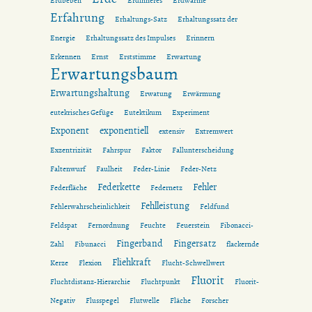
Erdbeben
Erdinneres
Erdwärme
Erfahrung
Erhaltungs-Satz
Erhaltungssatz der
Energie
Erhaltungssatz des Impulses
Erinnern
Erkennen
Ernst
Erststimme
Erwartung
Erwartungsbaum
Erwartungshaltung
Erwatung
Erwärmung
eutekrisches Gefüge
Eutektikum
Experiment
Exponent
exponentiell
extensiv
Extremwert
Exzentrizität
Fahrspur
Faktor
Fallunterscheidung
Faltenwurf
Faulheit
Feder-Linie
Feder-Netz
Federkette
Fehler
Federfläche
Federnetz
Fehlleistung
Fehlerwahrscheinlichkeit
Feldfund
Feldspat
Fernordnung
Feuchte
Feuerstein
Fibonacci-
Fingerband
Fingersatz
Zahl
Fibunacci
flackernde
Fliehkraft
Kerze
Flexion
Flucht-Schwellwert
Fluorit
Fluchtdistanz-Hierarchie
Fluchtpunkt
Fluorit-
Negativ
Flusspegel
Flutwelle
Fläche
Forscher