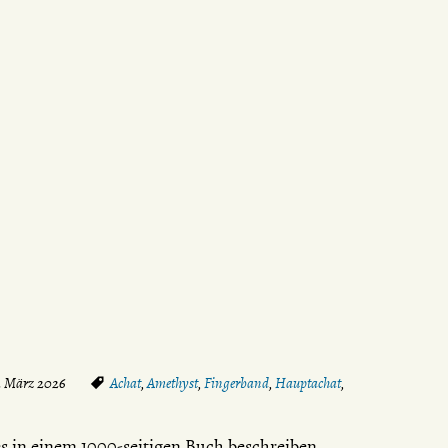
. März 2026
Achat
,
Amethyst
,
Fingerband
,
Hauptachat
,
es in einem 1000-seitigen Buch beschreiben