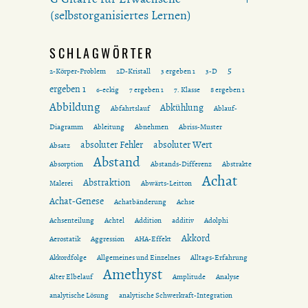
(selbstorganisiertes Lernen)
SCHLAGWÖRTER
5
2-Körper-Problem
2D-Kristall
3 ergeben 1
3-D
ergeben 1
6-eckig
7 ergeben 1
7. Klasse
8 ergeben 1
Abbildung
Abkühlung
Abfahrtslauf
Ablauf-
Diagramm
Ableitung
Abnehmen
Abriss-Muster
absoluter Fehler
absoluter Wert
Absatz
Abstand
Absorption
Abstands-Differenz
Abstrakte
Achat
Abstraktion
Malerei
Abwärts-Leitton
Achat-Genese
Achatbänderung
Achse
Achsenteilung
Achtel
Addition
additiv
Adolphi
Akkord
Aerostatik
Aggression
AHA-Effekt
Akkordfolge
Allgemeines und Einzelnes
Alltags-Erfahrung
Amethyst
Alter Elbelauf
Amplitude
Analyse
analytische Lösung
analytische Schwerkraft-Integration