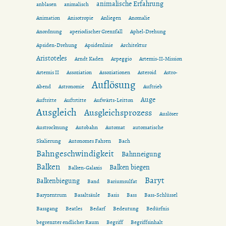
animalische Erfahrung
anblasen
animalisch
Animation
Anisotropie
Anliegen
Anomalie
Anordnung
aperiodischer Grenzfall
Aphel-Drehung
Apsiden-Drehung
Apsidenlinie
Architektur
Aristoteles
Arndt Kaden
Arpeggio
Artemis-II-Mission
Artemis II
Assoziation
Assoziationen
Asteroid
Astro-
Auflösung
Abend
Astronomie
Auftrieb
Auge
Auftritte
Auftrtitte
Aufwärts-Leitton
Ausgleich
Ausgleichsprozess
Auslöser
Austrocknung
Autobahn
Automat
automatische
Skalierung
Autonomes Fahren
Bach
Bahngeschwindigkeit
Bahnneigung
Balken
Balken biegen
Balken-Galaxis
Baryt
Balkenbiegung
Band
Bariumsulfat
Baryzentrum
Basaltsäule
Basis
Bass
Bass-Schlüssel
Bassgang
Beatles
Bedarf
Bedeutung
Bedürfnis
begrenzter endlicher Raum
Begriff
Begriffsinhalt