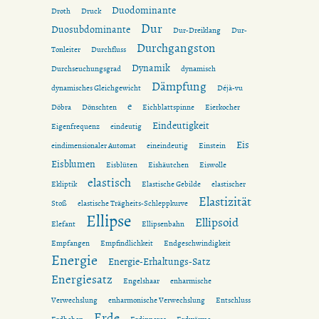
Duodominante
Droth
Druck
Dur
Duosubdominante
Dur-Dreiklang
Dur-
Durchgangston
Tonleiter
Durchfluss
Dynamik
Durchseuchungsgrad
dynamisch
Dämpfung
dynamisches Gleichgewicht
Déjà-vu
e
Döbra
Dönschten
Eichblattspinne
Eierkocher
Eindeutigkeit
Eigenfrequenz
eindeutig
Eis
eindimensionaler Automat
eineindeutig
Einstein
Eisblumen
Eisblüten
Eishäutchen
Eiswolle
elastisch
Ekliptik
Elastische Gebilde
elastischer
Elastizität
Stoß
elastische Trägheits-Schleppkurve
Ellipse
Ellipsoid
Elefant
Ellipsenbahn
Empfangen
Empfindlichkeit
Endgeschwindigkeit
Energie
Energie-Erhaltungs-Satz
Energiesatz
Engelshaar
enharmische
Verwechslung
enharmonische Verwechslung
Entschluss
Erde