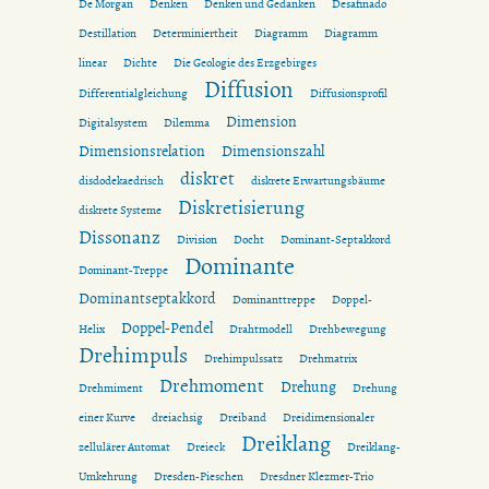
De Morgan
Denken
Denken und Gedanken
Desafinado
Destillation
Determiniertheit
Diagramm
Diagramm
linear
Dichte
Die Geologie des Erzgebirges
Diffusion
Differentialgleichung
Diffusionsprofil
Dimension
Digitalsystem
Dilemma
Dimensionsrelation
Dimensionszahl
diskret
disdodekaedrisch
diskrete Erwartungsbäume
Diskretisierung
diskrete Systeme
Dissonanz
Division
Docht
Dominant-Septakkord
Dominante
Dominant-Treppe
Dominantseptakkord
Dominanttreppe
Doppel-
Doppel-Pendel
Helix
Drahtmodell
Drehbewegung
Drehimpuls
Drehimpulssatz
Drehmatrix
Drehmoment
Drehung
Drehmiment
Drehung
einer Kurve
dreiachsig
Dreiband
Dreidimensionaler
Dreiklang
zellulärer Automat
Dreieck
Dreiklang-
Umkehrung
Dresden-Pieschen
Dresdner Klezmer-Trio