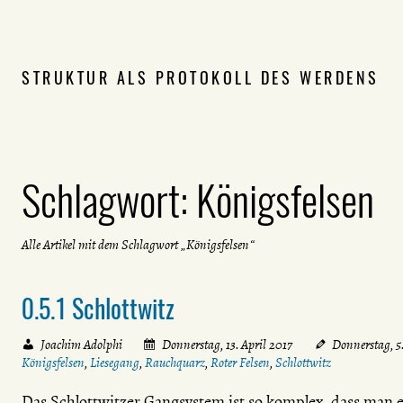
STRUKTUR ALS PROTOKOLL DES WERDENS
Schlagwort:
Königsfelsen
Alle Artikel mit dem Schlagwort „Königsfelsen“
0.5.1 Schlottwitz
Joachim Adolphi
Donnerstag, 13. April 2017
Donnerstag, 5
Königsfelsen
,
Liesegang
,
Rauchquarz
,
Roter Felsen
,
Schlottwitz
Das Schlottwitzer Gangsystem ist so komplex, dass man 