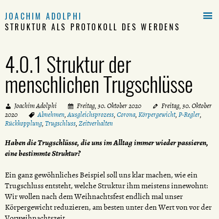

JOACHIM ADOLPHI
STRUKTUR ALS PROTOKOLL DES WERDENS
4.0.1 Struktur der
menschlichen Trugschlüsse
Joachim Adolphi
Freitag, 30. Oktober 2020
Freitag, 30. Oktober
2020
Abnehmen
,
Ausgleichsprozess
,
Corona
,
Körpergewicht
,
P-Regler
,
Rückkopplung
,
Trugschluss
,
Zeitverhalten
Haben die Trugschlüsse, die uns im Alltag immer wieder passieren,
eine bestimmte Struktur?
Ein ganz gewöhnliches Beispiel soll uns klar machen, wie ein
Trugschluss entsteht, welche Struktur ihm meistens innewohnt:
Wir wollen nach dem Weihnachtsfest endlich mal unser
Körpergewicht reduzieren, am besten unter den Wert von vor der
Vorweihnachtszeit.