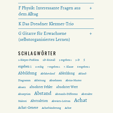
F Physik: Interessante Fragen aus
dem Alltag
K Das Dresdner Klezmer-Trio
G Gitarre für Erwachsene
(selbstorganisiertes Lernen)
SCHLAGWÖRTER
5
2-Körper-Problem
2D-Kristall
3 ergeben 1
3-D
ergeben 1
6-eckig
7 ergeben 1
7. Klasse
8 ergeben 1
Abbildung
Abkühlung
Abfahrtslauf
Ablauf-
Diagramm
Ableitung
Abnehmen
Abriss-Muster
absoluter Fehler
absoluter Wert
Absatz
Abstand
Absorption
Abstands-Differenz
Abstrakte
Achat
Abstraktion
Malerei
Abwärts-Leitton
Achat-Genese
Achatbänderung
Achse