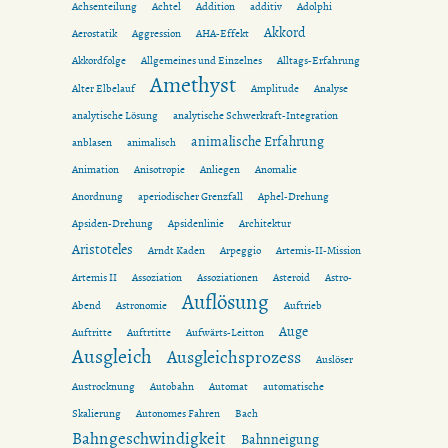
Achsenteilung
Achtel
Addition
additiv
Adolphi
Akkord
Aerostatik
Aggression
AHA-Effekt
Akkordfolge
Allgemeines und Einzelnes
Alltags-Erfahrung
Amethyst
Alter Elbelauf
Amplitude
Analyse
analytische Lösung
analytische Schwerkraft-Integration
animalische Erfahrung
anblasen
animalisch
Animation
Anisotropie
Anliegen
Anomalie
Anordnung
aperiodischer Grenzfall
Aphel-Drehung
Apsiden-Drehung
Apsidenlinie
Architektur
Aristoteles
Arndt Kaden
Arpeggio
Artemis-II-Mission
Artemis II
Assoziation
Assoziationen
Asteroid
Astro-
Auflösung
Abend
Astronomie
Auftrieb
Auge
Auftritte
Auftrtitte
Aufwärts-Leitton
Ausgleich
Ausgleichsprozess
Auslöser
Austrocknung
Autobahn
Automat
automatische
Skalierung
Autonomes Fahren
Bach
Bahngeschwindigkeit
Bahnneigung