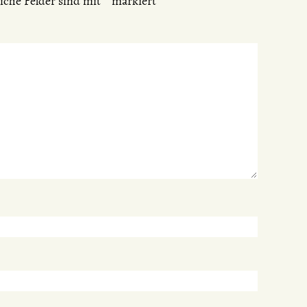
iche Felder sind mit
*
markiert