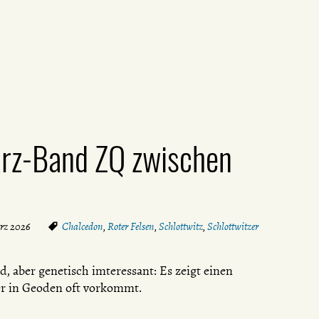
arz-Band ZQ zwischen
ärz 2026
Chalcedon
,
Roter Felsen
,
Schlottwitz
,
Schlottwitzer
, aber genetisch imteressant: Es zeigt einen
er in Geoden oft vorkommt.