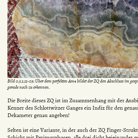
Bild 0.5.1.11-03: Über dem perfekten Am4 bildet der ZQ den Abschluss im ges
gerade noch zu erkennen.
Die Breite dieses ZQ ist im Zusammenhang mit der Ausbi
Kenner des Schlottwitzer Ganges ein Indiz für den genau
Dekameter genau angeben!
Selten ist eine Variante, in der auch der ZQ Finger-Struktu
Schicht mit Perimorphosen, alle drei dicht beieinander ge