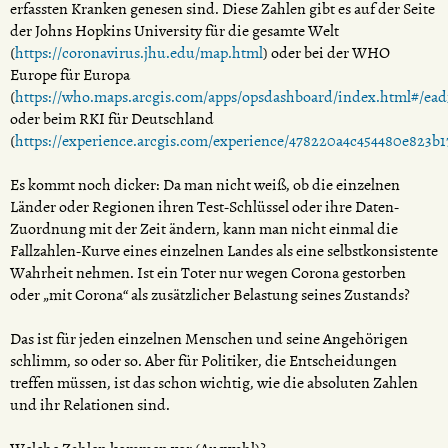
erfassten Kranken genesen sind. Diese Zahlen gibt es auf der Seite
der Johns Hopkins University für die gesamte Welt
(
https://coronavirus.jhu.edu/map.html
) oder bei der WHO
Europe für Europa
(
https://who.maps.arcgis.com/apps/opsdashboard/index.html#/ea
oder beim RKI für Deutschland
(
https://experience.arcgis.com/experience/478220a4c454480e823b
Es kommt noch dicker: Da man nicht weiß, ob die einzelnen
Länder oder Regionen ihren Test-Schlüssel oder ihre Daten-
Zuordnung mit der Zeit ändern, kann man nicht einmal die
Fallzahlen-Kurve eines einzelnen Landes als eine selbstkonsistente
Wahrheit nehmen. Ist ein Toter nur wegen Corona gestorben
oder „mit Corona“ als zusätzlicher Belastung seines Zustands?
Das ist für jeden einzelnen Menschen und seine Angehörigen
schlimm, so oder so. Aber für Politiker, die Entscheidungen
treffen müssen, ist das schon wichtig, wie die absoluten Zahlen
und ihr Relationen sind.