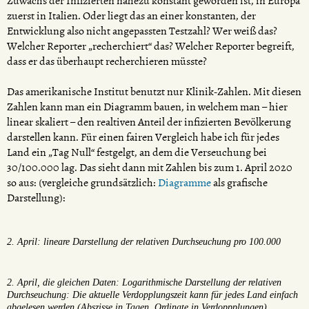
Zuwachs der Infizierten nahezu konstant geworden ist, in Europa
zuerst in Italien. Oder liegt das an einer konstanten, der
Entwicklung also nicht angepassten Testzahl? Wer weiß das?
Welcher Reporter „recherchiert“ das? Welcher Reporter begreift,
dass er das überhaupt recherchieren müsste?
Das amerikanische Institut benutzt nur Klinik-Zahlen. Mit diesen
Zahlen kann man ein Diagramm bauen, in welchem man – hier
linear skaliert – den realtiven Anteil der infizierten Bevölkerung
darstellen kann. Für einen fairen Vergleich habe ich für jedes
Land ein „Tag Null“ festgelgt, an dem die Verseuchung bei
30/100.000 lag. Das sieht dann mit Zahlen bis zum 1. April 2020
so aus: (vergleiche grundsätzlich:
Diagramme
als grafische
Darstellung):
2. April: lineare Darstellung der relativen Durchseuchung pro 100.000
2. April, die gleichen Daten: Logarithmische Darstellung der relativen
Durchseuchung: Die aktuelle Verdopplungszeit kann für jedes Land einfach
abgelesen werden (Abszisse in Tagen, Ordinate in Verdoppplungen)