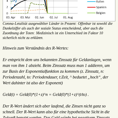
Corona-Letalität ausgewählter Länder in Prozent: Offenbar ist sowohl die
Dunkelziffer als auch der soziale Status entscheidend, aber auch die
Zuordnung der Toten: Medizinisch ist ein Unterschied im Faktor 10
sicherlich nicht zu erklären.
Hinweis zum Verständnis des R-Wertes:
Er entspricht dem uns bekannten Zinssatz für Geldanlagen, wenn
man von ihm 1 abzieht. Beim Zinssatz muss man 1 addieren, um
zur Basis der Exponentialfunktion zu kommen (z. Zinssatz, n:
Periodenzahl, to: Periodendauer, t:Zeit, ^ beduetet „hoch“, der
Wert dahinter ist also der Exponent)
Geld(t) = Geld(0)*(1+z)^n = Geld(0)*(1+z)^(t/to) .
Der R-Wert ändert sich aber laufend, die Zinsen nicht ganz so
schnell. Der R-Wert kann also für eine hypothetische Sicht in die
Zukunft benutzt werden. Das Geld würde bei negativem Zinssatz