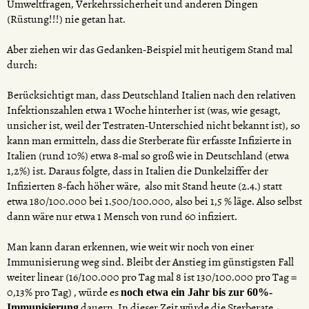
Umweltfragen, Verkehrssicherheit und anderen Dingen
(Rüstung!!!) nie getan hat.
Aber ziehen wir das Gedanken-Beispiel mit heutigem Stand mal
durch:
Berücksichtigt man, dass Deutschland Italien nach den relativen
Infektionszahlen etwa 1 Woche hinterher ist (was, wie gesagt,
unsicher ist, weil der Testraten-Unterschied nicht bekannt ist), so
kann man ermitteln, dass die Sterberate für erfasste Infizierte in
Italien (rund 10%) etwa 8-mal so groß wie in Deutschland (etwa
1,2%) ist. Daraus folgte, dass in Italien die Dunkelziffer der
Infizierten 8-fach höher wäre, also mit Stand heute (2.4.) statt
etwa 180/100.000 bei 1.500/100.000, also bei 1,5 % läge. Also selbst
dann wäre nur etwa 1 Mensch von rund 60 infiziert.
Man kann daran erkennen, wie weit wir noch von einer
Immunisierung weg sind. Bleibt der Anstieg im günstigsten Fall
weiter linear (16/100.000 pro Tag mal 8 ist 130/100.000 pro Tag =
0,13% pro Tag) , würde es
noch etwa ein Jahr bis zur 60%-
dauern. In dieser Zeit würde die Sterberate
Immunisierung