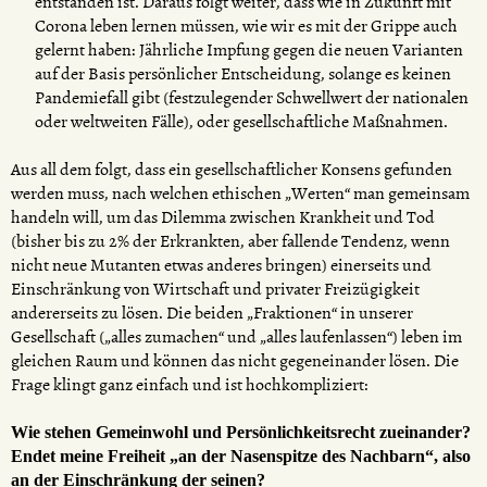
entstanden ist. Daraus folgt weiter, dass wie in Zukunft mit
Corona leben lernen müssen, wie wir es mit der Grippe auch
gelernt haben: Jährliche Impfung gegen die neuen Varianten
auf der Basis persönlicher Entscheidung, solange es keinen
Pandemiefall gibt (festzulegender Schwellwert der nationalen
oder weltweiten Fälle), oder gesellschaftliche Maßnahmen.
Aus all dem folgt, dass ein gesellschaftlicher Konsens gefunden
werden muss, nach welchen ethischen „Werten“ man gemeinsam
handeln will, um das Dilemma zwischen Krankheit und Tod
(bisher bis zu 2% der Erkrankten, aber fallende Tendenz, wenn
nicht neue Mutanten etwas anderes bringen) einerseits und
Einschränkung von Wirtschaft und privater Freizügigkeit
andererseits zu lösen. Die beiden „Fraktionen“ in unserer
Gesellschaft („alles zumachen“ und „alles laufenlassen“) leben im
gleichen Raum und können das nicht gegeneinander lösen. Die
Frage klingt ganz einfach und ist hochkompliziert:
Wie stehen Gemeinwohl und Persönlichkeitsrecht zueinander?
Endet meine Freiheit „an der Nasenspitze des Nachbarn“, also
an der Einschränkung der seinen?