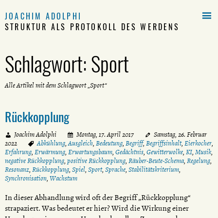

JOACHIM ADOLPHI
STRUKTUR ALS PROTOKOLL DES WERDENS
Schlagwort:
Sport
Alle Artikel mit dem Schlagwort „Sport“
Rückkopplung
Joachim Adolphi
Montag, 17. April 2017
Samstag, 26. Februar
2022
Abkühlung
,
Ausgleich
,
Bedeutung
,
Begriff
,
Begriffsinhalt
,
Eierkocher
,
Erfahrung
,
Erwärmung
,
Erwartungsbaum
,
Gedächtnis
,
Gewitterwolke
,
KI
,
Musik
,
negative Rückkopplung
,
positive Rückkopplung
,
Räuber-Beute-Schema
,
Regelung
,
Resonanz
,
Rückkopplung
,
Spiel
,
Sport
,
Sprache
,
Stabilitätskriterium
,
Synchronisation
,
Wachstum
In dieser Abhandlung wird oft der Begriff „Rückkopplung“
strapaziert. Was bedeutet er hier? Wird die Wirkung einer