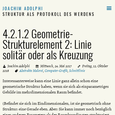

JOACHIM ADOLPHI
STRUKTUR ALS PROTOKOLL DES WERDENS
4.2.1.2 Geometrie-
Strukturelement 2: Linie
solitär oder als Kreuzung
Joachim Adolphi
Mittwoch, 24. Mai 2017
Freitag, 12. Oktober
2018
Abstrakte Malerei
,
Computer-Grafik
,
Schnittlinie
Interessanterweise kann eine Linie ganz allein schon eine
geometrische Struktur haben, wenn sie sich als einparametriges
Gebilde im mehrdimensionalen Raum befindet.
(Befindet sie sich im Eindimensionalen, ist sie geometrisch ohne
Struktur: eine Gerade eben. Aber: Sie kann immer noch bezüglich
eines anderen Parameters als der Raumkoordinaten strukturiert