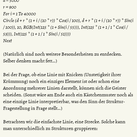
d = 5000
r = 900
For i = 1 To 40000
Circle (d + r * (1 + i / (10 * r)) * Cos(i / 100), d + r * (1 + i / (10 * r)) * Sin(i
/ 100)), 10, RGB(Int(125 * (1 + Sin(i / 55))), Int(125 * (1 + 1 / 1 * Cos(i /
53))), Int(125 * (1 + 1 / 1 * Sin(i / 51))))
Next
(Natürlich sind noch weitere Besonderheiten zu entdecken.
Selber denken macht fett…)
Bei der Frage, ob eine Linie mit Knicken (Unstetigkeit ihrer
Krümmung) noch ein einziges Element ist oder schon eine
Anordnung mehrerer Linien darstellt, können sich die Geister
scheiden. (Sonst wäre am Ende auch ein Kästchenmuster noch als
eine einzige Linie interpretierbar, was den Sinn der Struktur-
Fragestellung in Frage stellt…)
Betrachten wir die einfachste Linie, eine Strecke. Solche kann
man unterschiedlich zu Strukturen gruppieren: