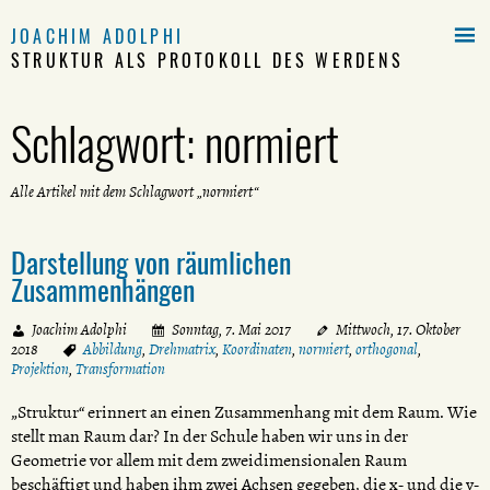

JOACHIM ADOLPHI
STRUKTUR ALS PROTOKOLL DES WERDENS
Schlagwort:
normiert
Alle Artikel mit dem Schlagwort „normiert“
Darstellung von räumlichen
Zusammenhängen
Joachim Adolphi
Sonntag, 7. Mai 2017
Mittwoch, 17. Oktober
2018
Abbildung
,
Drehmatrix
,
Koordinaten
,
normiert
,
orthogonal
,
Projektion
,
Transformation
„Struktur“ erinnert an einen Zusammenhang mit dem Raum. Wie
stellt man Raum dar? In der Schule haben wir uns in der
Geometrie vor allem mit dem zweidimensionalen Raum
beschäftigt und haben ihm zwei Achsen gegeben, die x- und die y-