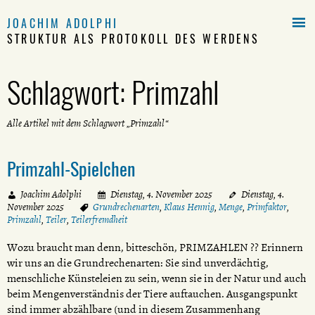

JOACHIM ADOLPHI
STRUKTUR ALS PROTOKOLL DES WERDENS
Schlagwort:
Primzahl
Alle Artikel mit dem Schlagwort „Primzahl“
Primzahl-Spielchen
Joachim Adolphi
Dienstag, 4. November 2025
Dienstag, 4.
November 2025
Grundrechenarten
,
Klaus Hennig
,
Menge
,
Primfaktor
,
Primzahl
,
Teiler
,
Teilerfremdheit
Wozu braucht man denn, bitteschön, PRIMZAHLEN ?? Erinnern
wir uns an die Grundrechenarten: Sie sind unverdächtig,
menschliche Künsteleien zu sein, wenn sie in der Natur und auch
beim Mengenverständnis der Tiere auftauchen. Ausgangspunkt
sind immer abzählbare (und in diesem Zusammenhang