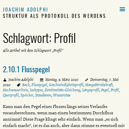

JOACHIM ADOLPHI
STRUKTUR ALS PROTOKOLL DES WERDENS
Schlagwort:
Profil
Alle Artikel mit dem Schlagwort „Profil“
2.10.1 Flusspegel
Joachim Adolphi
Montag, 9. März 2020
Donnerstag, 7. Mai
2020
Bach
,
Flusspegel
,
Geschwindigkeitsprofil
,
Hangabtriebskraft
,
Hochwasserlinie
,
Isohypse
,
Kontinuitäts-Gleichung
,
Längsprofil
,
Pegel
,
Profil
,
Querprofil
,
Speicher
,
Staudamm
,
Wasserstau
Kann man den Pegel eines Flusses längs seines Verlaufes
vorausberechnen, wenn man einen bestimmten Durchfluss
annimmt? Diese Frage klingt sehr einfach. Wenn man „es sich
einfach macht“, ist es das auch, aber dann stimmt es eventuell mit