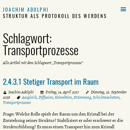

JOACHIM ADOLPHI
STRUKTUR ALS PROTOKOLL DES WERDENS
Schlagwort:
Transportprozesse
Alle Artikel mit dem Schlagwort „Transportprozesse“
2.4.3.1 Stetiger Transport im Raum
Joachim Adolphi
Freitag, 14. April 2017
Dienstag, 25. September
2018
Ausgleich
,
Diffusion
,
Konvektion
,
Krümmung
,
Schichtwachstum
,
Transportprozesse
Frage: Welche Rolle spielt der Raum um den Kristall bei der
Entstehung seiner Struktur? Stabilisiert er oder erschwert er die
Strukturbildung? Es muss einen Transport hin zum Kristall