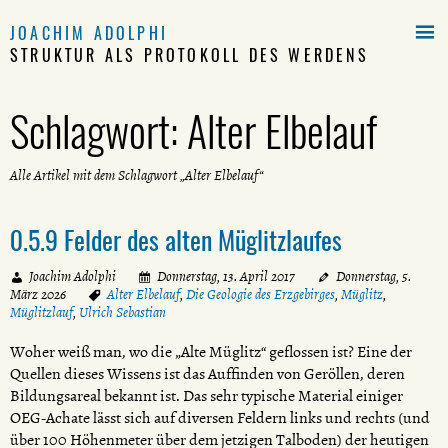

JOACHIM ADOLPHI
STRUKTUR ALS PROTOKOLL DES WERDENS
Schlagwort:
Alter Elbelauf
Alle Artikel mit dem Schlagwort „Alter Elbelauf“
0.5.9 Felder des alten Müglitzlaufes
Joachim Adolphi
Donnerstag, 13. April 2017
Donnerstag, 5.
März 2026
Alter Elbelauf
,
Die Geologie des Erzgebirges
,
Müglitz
,
Müglitzlauf
,
Ulrich Sebastian
Woher weiß man, wo die „Alte Müglitz“ geflossen ist? Eine der
Quellen dieses Wissens ist das Auffinden von Geröllen, deren
Bildungsareal bekannt ist. Das sehr typische Material einiger
OEG-Achate lässt sich auf diversen Feldern links und rechts (und
über 100 Höhenmeter über dem jetzigen Talboden) der heutigen