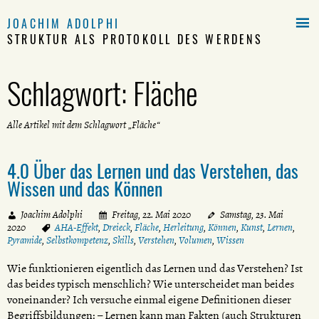

JOACHIM ADOLPHI
STRUKTUR ALS PROTOKOLL DES WERDENS
Schlagwort:
Fläche
Alle Artikel mit dem Schlagwort „Fläche“
4.0 Über das Lernen und das Verstehen, das
Wissen und das Können
Joachim Adolphi
Freitag, 22. Mai 2020
Samstag, 23. Mai
2020
AHA-Effekt
,
Dreieck
,
Fläche
,
Herleitung
,
Können
,
Kunst
,
Lernen
,
Pyramide
,
Selbstkompetenz
,
Skills
,
Verstehen
,
Volumen
,
Wissen
Wie funktionieren eigentlich das Lernen und das Verstehen? Ist
das beides typisch menschlich? Wie unterscheidet man beides
voneinander? Ich versuche einmal eigene Definitionen dieser
Begriffsbildungen: – Lernen kann man Fakten (auch Strukturen