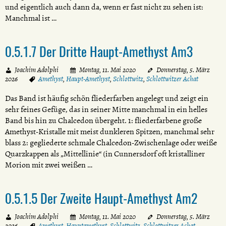
und eigentlich auch dann da, wenn er fast nicht zu sehen ist:
Manchmal ist …
0.5.1.7 Der Dritte Haupt-Amethyst Am3
Joachim Adolphi
Montag, 11. Mai 2020
Donnerstag, 5. März
2026
Amethyst
,
Haupt-Amethyst
,
Schlottwitz
,
Schlottwitzer Achat
Das Band ist häufig schön fliederfarben angelegt und zeigt ein
sehr feines Gefüge, das in seiner Mitte manchmal in ein helles
Band bis hin zu Chalcedon übergeht. 1: fliederfarbene große
Amethyst-Kristalle mit meist dunkleren Spitzen, manchmal sehr
blass 2: gegliederte schmale Chalcedon-Zwischenlage oder weiße
Quarzkappen als „Mittellinie“ (in Cunnersdorf oft kristalliner
Morion mit zwei weißen …
0.5.1.5 Der Zweite Haupt-Amethyst Am2
Joachim Adolphi
Montag, 11. Mai 2020
Donnerstag, 5. März
2026
Amethyst
,
Hauptamethyst
,
Schlottwitz
,
Schlottwitzer Achat