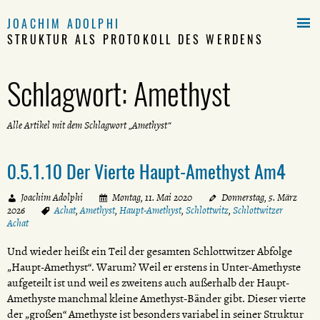

JOACHIM ADOLPHI
STRUKTUR ALS PROTOKOLL DES WERDENS
Schlagwort:
Amethyst
Alle Artikel mit dem Schlagwort „Amethyst“
0.5.1.10 Der Vierte Haupt-Amethyst Am4
Joachim Adolphi
Montag, 11. Mai 2020
Donnerstag, 5. März
2026
Achat
,
Amethyst
,
Haupt-Amethyst
,
Schlottwitz
,
Schlottwitzer
Achat
Und wieder heißt ein Teil der gesamten Schlottwitzer Abfolge
„Haupt-Amethyst“. Warum? Weil er erstens in Unter-Amethyste
aufgeteilt ist und weil es zweitens auch außerhalb der Haupt-
Amethyste manchmal kleine Amethyst-Bänder gibt. Dieser vierte
der „großen“ Amethyste ist besonders variabel in seiner Struktur