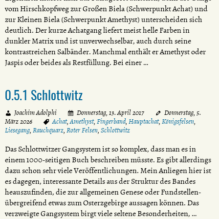
vom Hirschkopfweg zur Großen Biela (Schwerpunkt Achat) und
zur Kleinen Biela (Schwerpunkt Amethyst) unterscheiden sich
deutlich. Der kurze Achatgang liefert meist helle Farben in
dunkler Matrix und ist unverwechselbar, auch durch seine
kontrastreichen Salbänder. Manchmal enthält er Amethyst oder
Jaspis oder beides als Restfüllung. Bei einer …
0.5.1 Schlottwitz
Joachim Adolphi
Donnerstag, 13. April 2017
Donnerstag, 5.
März 2026
Achat
,
Amethyst
,
Fingerband
,
Hauptachat
,
Königsfelsen
,
Liesegang
,
Rauchquarz
,
Roter Felsen
,
Schlottwitz
Das Schlottwitzer Gangsystem ist so komplex, dass man es in
einem 1000-seitigen Buch beschreiben müsste. Es gibt allerdings
dazu schon sehr viele Veröffentlichungen. Mein Anliegen hier ist
es dagegen, interessante Details aus der Struktur des Bandes
heauszufinden, die zur allgemeinen Genese oder Fundstellen-
übergreifend etwas zum Osterzgebirge aussagen können. Das
verzweigte Gangsystem birgt viele seltene Besonderheiten, …