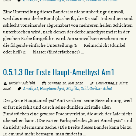
Eine Unterteilung dieses Bandes ist nicht unbedingt sinnvoll,
weil das meist derbe Band (das heißt, die Kristall-Individuen sind
schlecht voneinander abgrenzbar) von mehreren hellen Schichten
unterbrochen wird, nach denen der derbe Amethyst meist in der
gleichen Farbe fortgeführt wird. Am sinnvollsten erscheint mir
die folgende einfache Unterteilung: 1: Keimschicht (dunkel
oder hell) 2: blasser (fliederfarbener) …
0.5.1.3 Der Erste Haupt-Amethyst Am1
Joachim Adolphi
Sonntag, 10. Mai 2020
Donnerstag, 5. März
2026
Amethyst
,
Hauptamethyst
,
Müglitz
,
Schlottwitzer Achat
Der „Erste Hauptamethyst“ Am1 verdient seine Bezeichnung, weil
er fast nie fehlt und durch seine dunklen Kristalle allen
Fundstücken eine gewisse Pracht verleiht, die auch der Laie nicht
übersehen kann. (Die zarten Farbspiele des „Start-Amethysts“ sind
da nicht jedermanns Sache.) Die Breite dieses Bandes kann bis zu
10 cm und mehr betragen, man findet in …