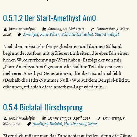
0.5.1.2 Der Start-Amethyst Am0
Joachim Adolphi
Sonntag, 10. Mai 2020
Donnerstag, 5. März
2026
Amethyst
,
Roter Felsen
,
Schlottwitzer Achat
,
Start-Amethyst
Nach dem meist sehr feingegliederten und dünnen Salband
beginnt der Aufbau mit größeren Einheiten, die ebenfalls einen
hohen Wiedererkennungs-Wert haben: Es folgt der von mir
„Start-Amethyst Am0“ genannte kristalline Teil, die erste von
mehreren Amethyst-Generationen, die aber manchmal fehlt.
(Deshalb die Hilfs-Nummer Null.) Wie auf dem Beispiel-Bild zu
erkennen, teilt sich diese Amethyst-Lage wieder in …
0.5.4 Bielatal-Hirschsprung
Joachim Adolphi
Donnerstag, 13. April 2017
Donnerstag, 5.
März 2026
Amethyst
,
Bielatal
,
Hirschsprung
,
Jaspis
Eigentlich müsste man das Fundgebiet aufteilen, denn die Gänge