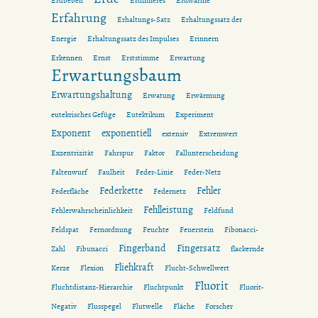
Erdbeben
Erdinneres
Erdwärme
Erfahrung
Erhaltungs-Satz
Erhaltungssatz der
Energie
Erhaltungssatz des Impulses
Erinnern
Erkennen
Ernst
Erststimme
Erwartung
Erwartungsbaum
Erwartungshaltung
Erwatung
Erwärmung
eutekrisches Gefüge
Eutektikum
Experiment
Exponent
exponentiell
extensiv
Extremwert
Exzentrizität
Fahrspur
Faktor
Fallunterscheidung
Faltenwurf
Faulheit
Feder-Linie
Feder-Netz
Federkette
Fehler
Federfläche
Federnetz
Fehlleistung
Fehlerwahrscheinlichkeit
Feldfund
Feldspat
Fernordnung
Feuchte
Feuerstein
Fibonacci-
Fingerband
Fingersatz
Zahl
Fibunacci
flackernde
Fliehkraft
Kerze
Flexion
Flucht-Schwellwert
Fluorit
Fluchtdistanz-Hierarchie
Fluchtpunkt
Fluorit-
Negativ
Flusspegel
Flutwelle
Fläche
Forscher