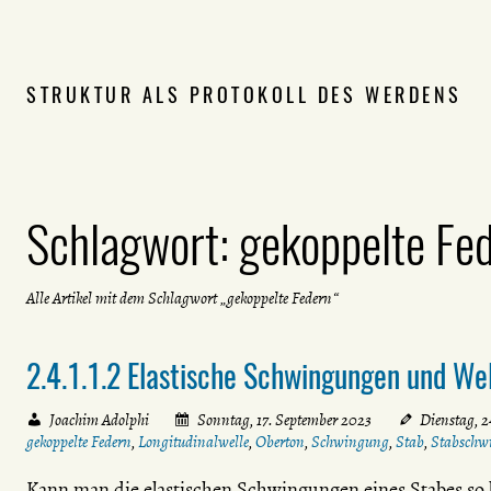
STRUKTUR ALS PROTOKOLL DES WERDENS
Schlagwort:
gekoppelte Fe
Alle Artikel mit dem Schlagwort „gekoppelte Federn“
2.4.1.1.2 Elastische Schwingungen und We
Joachim Adolphi
Sonntag, 17. September 2023
Dienstag, 2
gekoppelte Federn
,
Longitudinalwelle
,
Oberton
,
Schwingung
,
Stab
,
Stabschw
Kann man die elastischen Schwingungen eines Stabes so 