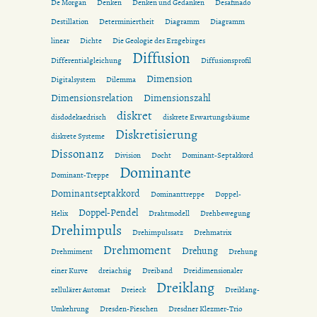
De Morgan
Denken
Denken und Gedanken
Desafinado
Destillation
Determiniertheit
Diagramm
Diagramm
linear
Dichte
Die Geologie des Erzgebirges
Diffusion
Differentialgleichung
Diffusionsprofil
Dimension
Digitalsystem
Dilemma
Dimensionsrelation
Dimensionszahl
diskret
disdodekaedrisch
diskrete Erwartungsbäume
Diskretisierung
diskrete Systeme
Dissonanz
Division
Docht
Dominant-Septakkord
Dominante
Dominant-Treppe
Dominantseptakkord
Dominanttreppe
Doppel-
Doppel-Pendel
Helix
Drahtmodell
Drehbewegung
Drehimpuls
Drehimpulssatz
Drehmatrix
Drehmoment
Drehung
Drehmiment
Drehung
einer Kurve
dreiachsig
Dreiband
Dreidimensionaler
Dreiklang
zellulärer Automat
Dreieck
Dreiklang-
Umkehrung
Dresden-Pieschen
Dresdner Klezmer-Trio