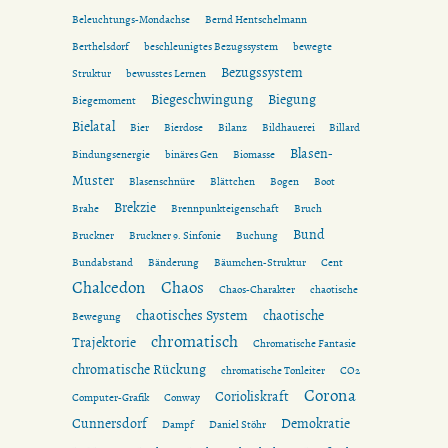
Beleuchtungs-Mondachse
Bernd Hentschelmann
Berthelsdorf
beschleunigtes Bezugssystem
bewegte
Bezugssystem
Struktur
bewusstes Lernen
Biegeschwingung
Biegung
Biegemoment
Bielatal
Bier
Bierdose
Bilanz
Bildhauerei
Billard
Blasen-
Bindungsenergie
binäres Gen
Biomasse
Muster
Blasenschnüre
Blättchen
Bogen
Boot
Brekzie
Brahe
Brennpunkteigenschaft
Bruch
Bund
Bruckner
Bruckner 9. Sinfonie
Buchung
Bundabstand
Bänderung
Bäumchen-Struktur
Cent
Chalcedon
Chaos
Chaos-Charakter
chaotische
chaotisches System
chaotische
Bewegung
chromatisch
Trajektorie
Chromatische Fantasie
chromatische Rückung
chromatische Tonleiter
CO2
Corona
Corioliskraft
Computer-Grafik
Conway
Cunnersdorf
Demokratie
Dampf
Daniel Stöhr