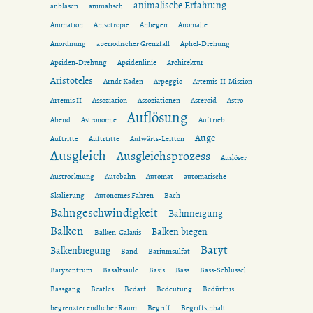
animalische Erfahrung
anblasen
animalisch
Animation
Anisotropie
Anliegen
Anomalie
Anordnung
aperiodischer Grenzfall
Aphel-Drehung
Apsiden-Drehung
Apsidenlinie
Architektur
Aristoteles
Arndt Kaden
Arpeggio
Artemis-II-Mission
Artemis II
Assoziation
Assoziationen
Asteroid
Astro-
Auflösung
Abend
Astronomie
Auftrieb
Auge
Auftritte
Auftrtitte
Aufwärts-Leitton
Ausgleich
Ausgleichsprozess
Auslöser
Austrocknung
Autobahn
Automat
automatische
Skalierung
Autonomes Fahren
Bach
Bahngeschwindigkeit
Bahnneigung
Balken
Balken biegen
Balken-Galaxis
Baryt
Balkenbiegung
Band
Bariumsulfat
Baryzentrum
Basaltsäule
Basis
Bass
Bass-Schlüssel
Bassgang
Beatles
Bedarf
Bedeutung
Bedürfnis
begrenzter endlicher Raum
Begriff
Begriffsinhalt