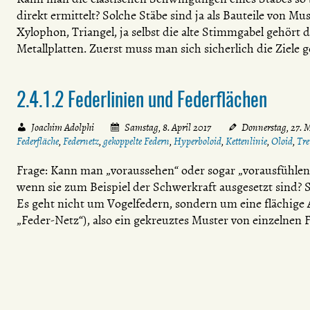
direkt ermittelt? Solche Stäbe sind ja als Bauteile von 
Xylophon, Triangel, ja selbst die alte Stimmgabel gehö
Metallplatten. Zuerst muss man sich sicherlich die Ziele
2.4.1.2 Federlinien und Federflächen
Joachim Adolphi
Samstag, 8. April 2017
Donnerstag, 27. 
Federfläche
,
Federnetz
,
gekoppelte Federn
,
Hyperboloid
,
Kettenlinie
,
Oloid
,
Tr
Frage: Kann man „voraussehen“ oder sogar „vorausfühlen“, 
wenn sie zum Beispiel der Schwerkraft ausgesetzt sind? S
Es geht nicht um Vogelfedern, sondern um eine flächige 
„Feder-Netz“), also ein gekreuztes Muster von einzelnen