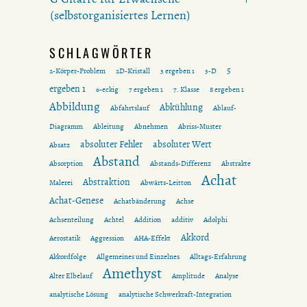
(selbstorganisiertes Lernen)
SCHLAGWÖRTER
5
2-Körper-Problem
2D-Kristall
3 ergeben 1
3-D
ergeben 1
6-eckig
7 ergeben 1
7. Klasse
8 ergeben 1
Abbildung
Abkühlung
Abfahrtslauf
Ablauf-
Diagramm
Ableitung
Abnehmen
Abriss-Muster
absoluter Fehler
absoluter Wert
Absatz
Abstand
Absorption
Abstands-Differenz
Abstrakte
Achat
Abstraktion
Malerei
Abwärts-Leitton
Achat-Genese
Achatbänderung
Achse
Achsenteilung
Achtel
Addition
additiv
Adolphi
Akkord
Aerostatik
Aggression
AHA-Effekt
Akkordfolge
Allgemeines und Einzelnes
Alltags-Erfahrung
Amethyst
Alter Elbelauf
Amplitude
Analyse
analytische Lösung
analytische Schwerkraft-Integration