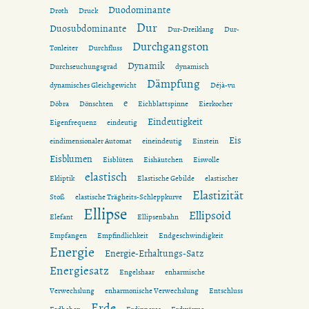
Duodominante
Droth
Druck
Dur
Duosubdominante
Dur-Dreiklang
Dur-
Durchgangston
Tonleiter
Durchfluss
Dynamik
Durchseuchungsgrad
dynamisch
Dämpfung
dynamisches Gleichgewicht
Déjà-vu
e
Döbra
Dönschten
Eichblattspinne
Eierkocher
Eindeutigkeit
Eigenfrequenz
eindeutig
Eis
eindimensionaler Automat
eineindeutig
Einstein
Eisblumen
Eisblüten
Eishäutchen
Eiswolle
elastisch
Ekliptik
Elastische Gebilde
elastischer
Elastizität
Stoß
elastische Trägheits-Schleppkurve
Ellipse
Ellipsoid
Elefant
Ellipsenbahn
Empfangen
Empfindlichkeit
Endgeschwindigkeit
Energie
Energie-Erhaltungs-Satz
Energiesatz
Engelshaar
enharmische
Verwechslung
enharmonische Verwechslung
Entschluss
Erde