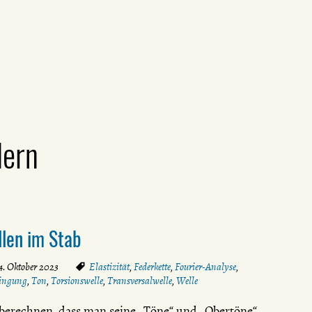
dern
llen im Stab
4. Oktober 2023
Elastizität
,
Federkette
,
Fourier-Analyse
,
ingung
,
Ton
,
Torsionswelle
,
Transversalwelle
,
Welle
berechnen, dass man seine „Töne“ und „Obertöne“