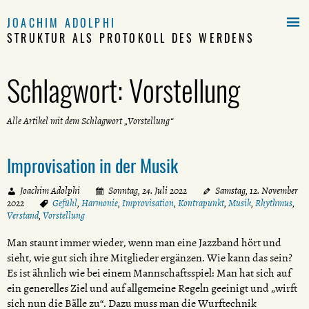

JOACHIM ADOLPHI
STRUKTUR ALS PROTOKOLL DES WERDENS
Schlagwort:
Vorstellung
Alle Artikel mit dem Schlagwort „Vorstellung“
Improvisation in der Musik
Joachim Adolphi
Sonntag, 24. Juli 2022
Samstag, 12. November
2022
Gefühl
,
Harmonie
,
Improvisation
,
Kontrapunkt
,
Musik
,
Rhythmus
,
Verstand
,
Vorstellung
Man staunt immer wieder, wenn man eine Jazzband hört und
sieht, wie gut sich ihre Mitglieder ergänzen. Wie kann das sein?
Es ist ähnlich wie bei einem Mannschaftsspiel: Man hat sich auf
ein generelles Ziel und auf allgemeine Regeln geeinigt und „wirft
sich nun die Bälle zu“. Dazu muss man die Wurftechnik