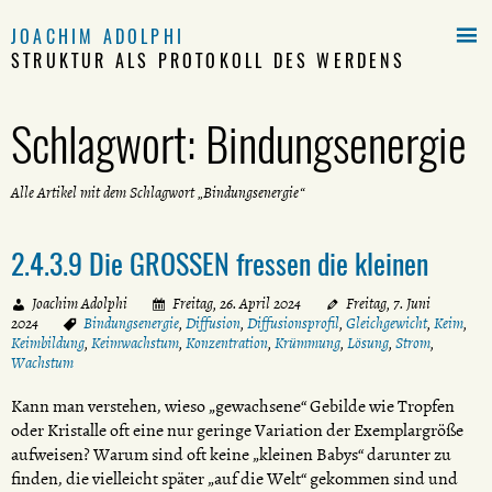

JOACHIM ADOLPHI
STRUKTUR ALS PROTOKOLL DES WERDENS
Schlagwort:
Bindungsenergie
Alle Artikel mit dem Schlagwort „Bindungsenergie“
2.4.3.9 Die GROSSEN fressen die kleinen
Joachim Adolphi
Freitag, 26. April 2024
Freitag, 7. Juni
2024
Bindungsenergie
,
Diffusion
,
Diffusionsprofil
,
Gleichgewicht
,
Keim
,
Keimbildung
,
Keimwachstum
,
Konzentration
,
Krümmung
,
Lösung
,
Strom
,
Wachstum
Kann man verstehen, wieso „gewachsene“ Gebilde wie Tropfen
oder Kristalle oft eine nur geringe Variation der Exemplargröße
aufweisen? Warum sind oft keine „kleinen Babys“ darunter zu
finden, die vielleicht später „auf die Welt“ gekommen sind und