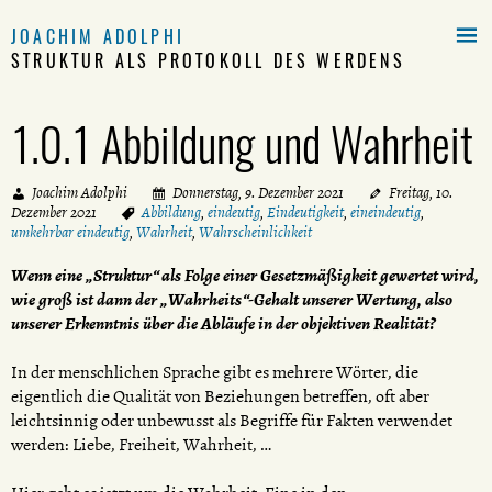

JOACHIM ADOLPHI
STRUKTUR ALS PROTOKOLL DES WERDENS
1.0.1 Abbildung und Wahrheit
Joachim Adolphi
Donnerstag, 9. Dezember 2021
Freitag, 10.
Dezember 2021
Abbildung
,
eindeutig
,
Eindeutigkeit
,
eineindeutig
,
umkehrbar eindeutig
,
Wahrheit
,
Wahrscheinlichkeit
Wenn eine „Struktur“ als Folge einer Gesetzmäßigkeit gewertet wird,
wie groß ist dann der „Wahrheits“-Gehalt unserer Wertung, also
unserer Erkenntnis über die Abläufe in der objektiven Realität?
In der menschlichen Sprache gibt es mehrere Wörter, die
eigentlich die Qualität von Beziehungen betreffen, oft aber
leichtsinnig oder unbewusst als Begriffe für Fakten verwendet
werden: Liebe, Freiheit, Wahrheit, …