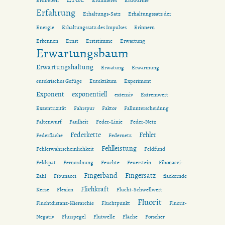
Erdbeben
Erdinneres
Erdwärme
Erfahrung
Erhaltungs-Satz
Erhaltungssatz der
Energie
Erhaltungssatz des Impulses
Erinnern
Erkennen
Ernst
Erststimme
Erwartung
Erwartungsbaum
Erwartungshaltung
Erwatung
Erwärmung
eutekrisches Gefüge
Eutektikum
Experiment
Exponent
exponentiell
extensiv
Extremwert
Exzentrizität
Fahrspur
Faktor
Fallunterscheidung
Faltenwurf
Faulheit
Feder-Linie
Feder-Netz
Federkette
Fehler
Federfläche
Federnetz
Fehlleistung
Fehlerwahrscheinlichkeit
Feldfund
Feldspat
Fernordnung
Feuchte
Feuerstein
Fibonacci-
Fingerband
Fingersatz
Zahl
Fibunacci
flackernde
Fliehkraft
Kerze
Flexion
Flucht-Schwellwert
Fluorit
Fluchtdistanz-Hierarchie
Fluchtpunkt
Fluorit-
Negativ
Flusspegel
Flutwelle
Fläche
Forscher