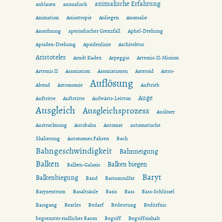
animalische Erfahrung
anblasen
animalisch
Animation
Anisotropie
Anliegen
Anomalie
Anordnung
aperiodischer Grenzfall
Aphel-Drehung
Apsiden-Drehung
Apsidenlinie
Architektur
Aristoteles
Arndt Kaden
Arpeggio
Artemis-II-Mission
Artemis II
Assoziation
Assoziationen
Asteroid
Astro-
Auflösung
Abend
Astronomie
Auftrieb
Auge
Auftritte
Auftrtitte
Aufwärts-Leitton
Ausgleich
Ausgleichsprozess
Auslöser
Austrocknung
Autobahn
Automat
automatische
Skalierung
Autonomes Fahren
Bach
Bahngeschwindigkeit
Bahnneigung
Balken
Balken biegen
Balken-Galaxis
Baryt
Balkenbiegung
Band
Bariumsulfat
Baryzentrum
Basaltsäule
Basis
Bass
Bass-Schlüssel
Bassgang
Beatles
Bedarf
Bedeutung
Bedürfnis
begrenzter endlicher Raum
Begriff
Begriffsinhalt