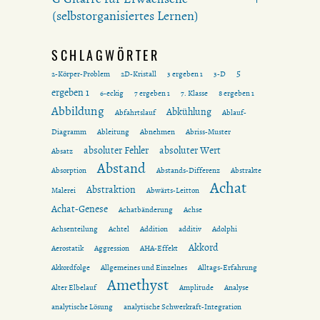
(selbstorganisiertes Lernen)
SCHLAGWÖRTER
5
2-Körper-Problem
2D-Kristall
3 ergeben 1
3-D
ergeben 1
6-eckig
7 ergeben 1
7. Klasse
8 ergeben 1
Abbildung
Abkühlung
Abfahrtslauf
Ablauf-
Diagramm
Ableitung
Abnehmen
Abriss-Muster
absoluter Fehler
absoluter Wert
Absatz
Abstand
Absorption
Abstands-Differenz
Abstrakte
Achat
Abstraktion
Malerei
Abwärts-Leitton
Achat-Genese
Achatbänderung
Achse
Achsenteilung
Achtel
Addition
additiv
Adolphi
Akkord
Aerostatik
Aggression
AHA-Effekt
Akkordfolge
Allgemeines und Einzelnes
Alltags-Erfahrung
Amethyst
Alter Elbelauf
Amplitude
Analyse
analytische Lösung
analytische Schwerkraft-Integration