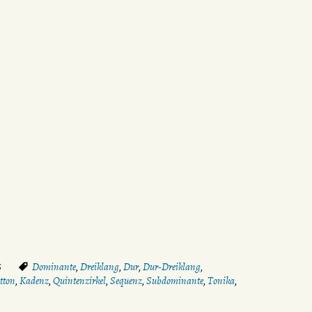
6
Dominante
,
Dreiklang
,
Dur
,
Dur-Dreiklang
,
tton
,
Kadenz
,
Quintenzirkel
,
Sequenz
,
Subdominante
,
Tonika
,