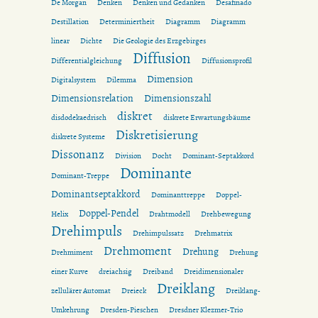
De Morgan
Denken
Denken und Gedanken
Desafinado
Destillation
Determiniertheit
Diagramm
Diagramm
linear
Dichte
Die Geologie des Erzgebirges
Diffusion
Differentialgleichung
Diffusionsprofil
Dimension
Digitalsystem
Dilemma
Dimensionsrelation
Dimensionszahl
diskret
disdodekaedrisch
diskrete Erwartungsbäume
Diskretisierung
diskrete Systeme
Dissonanz
Division
Docht
Dominant-Septakkord
Dominante
Dominant-Treppe
Dominantseptakkord
Dominanttreppe
Doppel-
Doppel-Pendel
Helix
Drahtmodell
Drehbewegung
Drehimpuls
Drehimpulssatz
Drehmatrix
Drehmoment
Drehung
Drehmiment
Drehung
einer Kurve
dreiachsig
Dreiband
Dreidimensionaler
Dreiklang
zellulärer Automat
Dreieck
Dreiklang-
Umkehrung
Dresden-Pieschen
Dresdner Klezmer-Trio