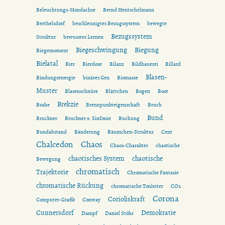
Beleuchtungs-Mondachse
Bernd Hentschelmann
Berthelsdorf
beschleunigtes Bezugssystem
bewegte
Bezugssystem
Struktur
bewusstes Lernen
Biegeschwingung
Biegung
Biegemoment
Bielatal
Bier
Bierdose
Bilanz
Bildhauerei
Billard
Blasen-
Bindungsenergie
binäres Gen
Biomasse
Muster
Blasenschnüre
Blättchen
Bogen
Boot
Brekzie
Brahe
Brennpunkteigenschaft
Bruch
Bund
Bruckner
Bruckner 9. Sinfonie
Buchung
Bundabstand
Bänderung
Bäumchen-Struktur
Cent
Chalcedon
Chaos
Chaos-Charakter
chaotische
chaotisches System
chaotische
Bewegung
chromatisch
Trajektorie
Chromatische Fantasie
chromatische Rückung
chromatische Tonleiter
CO2
Corona
Corioliskraft
Computer-Grafik
Conway
Cunnersdorf
Demokratie
Dampf
Daniel Stöhr