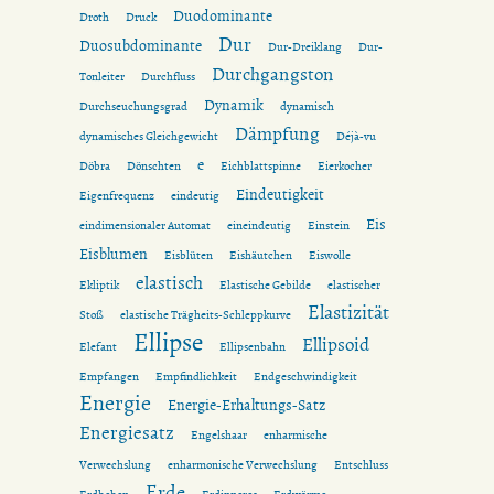
Duodominante
Droth
Druck
Dur
Duosubdominante
Dur-Dreiklang
Dur-
Durchgangston
Tonleiter
Durchfluss
Dynamik
Durchseuchungsgrad
dynamisch
Dämpfung
dynamisches Gleichgewicht
Déjà-vu
e
Döbra
Dönschten
Eichblattspinne
Eierkocher
Eindeutigkeit
Eigenfrequenz
eindeutig
Eis
eindimensionaler Automat
eineindeutig
Einstein
Eisblumen
Eisblüten
Eishäutchen
Eiswolle
elastisch
Ekliptik
Elastische Gebilde
elastischer
Elastizität
Stoß
elastische Trägheits-Schleppkurve
Ellipse
Ellipsoid
Elefant
Ellipsenbahn
Empfangen
Empfindlichkeit
Endgeschwindigkeit
Energie
Energie-Erhaltungs-Satz
Energiesatz
Engelshaar
enharmische
Verwechslung
enharmonische Verwechslung
Entschluss
Erde