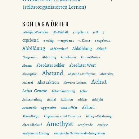
(selbstorganisiertes Lernen)
SCHLAGWÖRTER
5
2-Körper-Problem
2D-Kristall
3 ergeben 1
3-D
ergeben 1
6-eckig
7 ergeben 1
7. Klasse
8 ergeben 1
Abbildung
Abkühlung
Abfahrtslauf
Ablauf-
Diagramm
Ableitung
Abnehmen
Abriss-Muster
absoluter Fehler
absoluter Wert
Absatz
Abstand
Absorption
Abstands-Differenz
Abstrakte
Achat
Abstraktion
Malerei
Abwärts-Leitton
Achat-Genese
Achatbänderung
Achse
Achsenteilung
Achtel
Addition
additiv
Adolphi
Akkord
Aerostatik
Aggression
AHA-Effekt
Akkordfolge
Allgemeines und Einzelnes
Alltags-Erfahrung
Amethyst
Alter Elbelauf
Amplitude
Analyse
analytische Lösung
analytische Schwerkraft-Integration