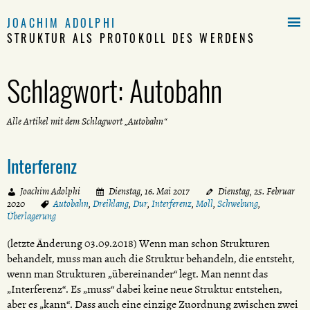

JOACHIM ADOLPHI
STRUKTUR ALS PROTOKOLL DES WERDENS
Schlagwort:
Autobahn
Alle Artikel mit dem Schlagwort „Autobahn“
Interferenz
Joachim Adolphi
Dienstag, 16. Mai 2017
Dienstag, 25. Februar
2020
Autobahn
,
Dreiklang
,
Dur
,
Interferenz
,
Moll
,
Schwebung
,
Überlagerung
(letzte Änderung 03.09.2018) Wenn man schon Strukturen
behandelt, muss man auch die Struktur behandeln, die entsteht,
wenn man Strukturen „übereinander“ legt. Man nennt das
„Interferenz“. Es „muss“ dabei keine neue Struktur entstehen,
aber es „kann“. Dass auch eine einzige Zuordnung zwischen zwei