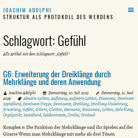

JOACHIM ADOLPHI
STRUKTUR ALS PROTOKOLL DES WERDENS
Schlagwort:
Gefühl
Alle Artikel mit dem Schlagwort „Gefühl“
G6: Erweiterung der Dreiklänge durch
Mehrklänge und deren Anwendung
Joachim Adolphi
Donnerstag, 10. Juli 2025
Donnerstag, 11. Juni
2026
Abwärts-Leitton
,
Auflösung
,
Aufwärts-Leitton
,
Dissonanz
,
Dominant-
Septakkord
,
Dominant-Treppe
,
Dominante
,
Dreiklang
,
Dreiklang-Umkehrung
,
Erwartung
,
Gefühl
,
Gitarre
,
Gleitton
,
Harmonie
,
Konsonanz
,
Leitton
,
Mehrklang
,
Orgelpunkt
,
Sextakkord
,
Subdominante
,
Tonika
,
Verstand
Komplex 6: Die Funktion der Mehrklänge und ihr Spielen auf der
Gitarre Wenn man Mehrklänge mit mehr als drei Tönen