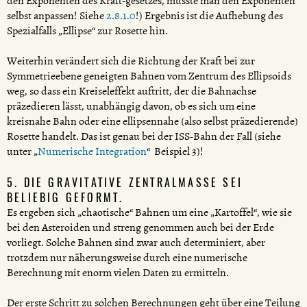
den Exponenten des Kraft-gesetzes, müsste man den Exponenten
selbst anpassen! Siehe
2.8.1.0
!) Ergebnis ist die Aufhebung des
Spezialfalls „Ellipse“ zur Rosette hin.
Weiterhin verändert sich die Richtung der Kraft bei zur
Symmetrieebene geneigten Bahnen vom Zentrum des Ellipsoids
weg, so dass ein Kreiseleffekt auftritt, der die Bahnachse
präzedieren lässt, unabhängig davon, ob es sich um eine
kreisnahe Bahn oder eine ellipsennahe (also selbst präzedierende)
Rosette handelt. Das ist genau bei der ISS-Bahn der Fall (siehe
unter „
Numerische Integration
“ Beispiel 3)!
5. DIE GRAVITATIVE ZENTRALMASSE SEI
BELIEBIG GEFORMT.
Es ergeben sich „chaotische“ Bahnen um eine „Kartoffel“, wie sie
bei den Asteroiden und streng genommen auch bei der Erde
vorliegt. Solche Bahnen sind zwar auch determiniert, aber
trotzdem nur näherungsweise durch eine numerische
Berechnung mit enorm vielen Daten zu ermitteln.
Der erste Schritt zu solchen Berechnungen geht über eine Teilung