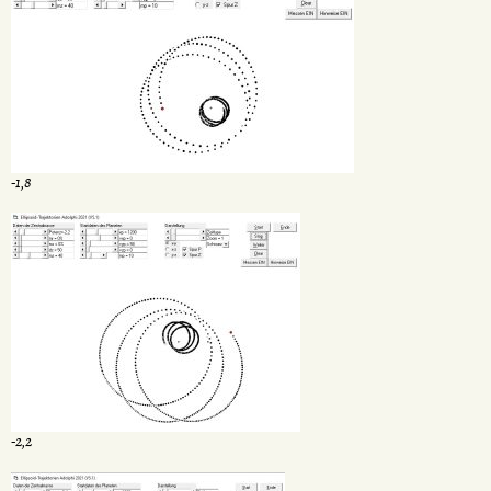
-1,8
-2,2