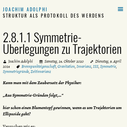

JOACHIM ADOLPHI
STRUKTUR ALS PROTOKOLL DES WERDENS
2.8.1.1 Symmetrie-
Überlegungen zu Trajektorien
Joachim Adolphi
Samstag, 24. Oktober 2020
Dienstag, 9. April
2024
Brennpunkteigenschaft
,
Gravitation
,
Invarianz
,
ISS
,
Symmetrie
,
Symmetriegründe
,
Zeitinvarianz
Kann man mit dem Zaubersatz der Physiker:
„Aus Symmetrie-Gründen folgt,…“
hier schon einen Blumentopf gewinnen, wenn es um Trajektorien um
Ellipsoide geht?
Versuchen wir es: