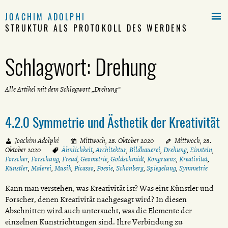

JOACHIM ADOLPHI
STRUKTUR ALS PROTOKOLL DES WERDENS
Schlagwort:
Drehung
Alle Artikel mit dem Schlagwort „Drehung“
4.2.0 Symmetrie und Ästhetik der Kreativität
Joachim Adolphi
Mittwoch, 28. Oktober 2020
Mittwoch, 28.
Oktober 2020
Ähnlichkeit
,
Architektur
,
Bildhauerei
,
Drehung
,
Einstein
,
Forscher
,
Forschung
,
Freud
,
Geometrie
,
Goldschmidt
,
Kongruenz
,
Kreativität
,
Künstler
,
Malerei
,
Musik
,
Picasso
,
Poesie
,
Schönberg
,
Spiegelung
,
Symmetrie
Kann man verstehen, was Kreativität ist? Was eint Künstler und
Forscher, denen Kreativität nachgesagt wird? In diesen
Abschnitten wird auch untersucht, was die Elemente der
einzelnen Kunstrichtungen sind. Ihre Verbindung zu