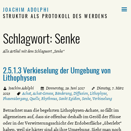

JOACHIM ADOLPHI
STRUKTUR ALS PROTOKOLL DES WERDENS
Schlagwort:
Senke
Alle Artikel mit dem Schlagwort „Senke“
2.5.1.3 Verkieselung der Umgebung von
Lithophysen
Joachim Adolphi
Donnerstag, 29. Juni 2017
Dienstag, 7. März
2023
Achat
,
Achat-Genese
,
Bänderung
,
Diffusion
,
Lithophyse
,
Phasenübergang
,
Quelle
,
Rhythmus
,
Sankt Egidien
,
Senke
,
Verkieselung
Betrachtet man die begehrten Lithophysen-Achate, so fällt im
allgemeinen auf, dass sie offenbar deshalb im Geröll der Flüsse
oder in der Verwitterungsschicht der Erdoberfläche „überlebt“
haben, weil sie härter sind als ihre Umgebung. Sieht man noch