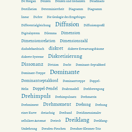
De Morgan
Denken
Denken und Gedanken
Desafinado
Destillation
Determiniertheit
Diagramm
Diagramm
linear
Dichte
Die Geologie des Erzgebirges
Diffusion
Differentialgleichung
Diffusionsprofil
Dimension
Digitalsystem
Dilemma
Dimensionsrelation
Dimensionszahl
diskret
disdodekaedrisch
diskrete Erwartungsbäume
Diskretisierung
diskrete Systeme
Dissonanz
Division
Docht
Dominant-Septakkord
Dominante
Dominant-Treppe
Dominantseptakkord
Dominanttreppe
Doppel-
Doppel-Pendel
Helix
Drahtmodell
Drehbewegung
Drehimpuls
Drehimpulssatz
Drehmatrix
Drehmoment
Drehung
Drehmiment
Drehung
einer Kurve
dreiachsig
Dreiband
Dreidimensionaler
Dreiklang
zellulärer Automat
Dreieck
Dreiklang-
Umkehrung
Dresden-Pieschen
Dresdner Klezmer-Trio