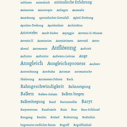
animalische Erfahrung
anblasen
animalisch
Animation
Anisotropie
Anliegen
Anomalie
Anordnung
aperiodischer Grenzfall
Aphel-Drehung
Apsiden-Drehung
Apsidenlinie
Architektur
Aristoteles
Arndt Kaden
Arpeggio
Artemis-II-Mission
Artemis II
Assoziation
Assoziationen
Asteroid
Astro-
Auflösung
Abend
Astronomie
Auftrieb
Auge
Auftritte
Auftrtitte
Aufwärts-Leitton
Ausgleich
Ausgleichsprozess
Auslöser
Austrocknung
Autobahn
Automat
automatische
Skalierung
Autonomes Fahren
Bach
Bahngeschwindigkeit
Bahnneigung
Balken
Balken biegen
Balken-Galaxis
Baryt
Balkenbiegung
Band
Bariumsulfat
Baryzentrum
Basaltsäule
Basis
Bass
Bass-Schlüssel
Bassgang
Beatles
Bedarf
Bedeutung
Bedürfnis
begrenzter endlicher Raum
Begriff
Begriffsinhalt