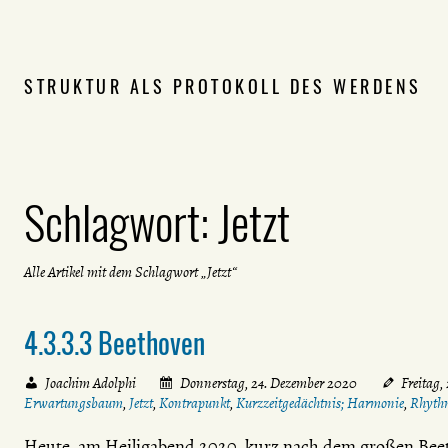
STRUKTUR ALS PROTOKOLL DES WERDENS
Schlagwort:
Jetzt
Alle Artikel mit dem Schlagwort „Jetzt“
4.3.3.3 Beethoven
Joachim Adolphi
Donnerstag, 24. Dezember 2020
Freitag,
Erwartungsbaum
,
Jetzt
,
Kontrapunkt
,
Kurzzeitgedächtnis; Harmonie
,
Rhyth
Heute, am Heiligabend 2020, kurz nach dem großen Beet