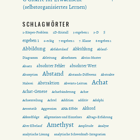
(selbstorganisiertes Lernen)
SCHLAGWÖRTER
5
2-Körper-Problem
2D-Kristall
3 ergeben 1
3-D
ergeben 1
6-eckig
7 ergeben 1
7. Klasse
8 ergeben 1
Abbildung
Abkühlung
Abfahrtslauf
Ablauf-
Diagramm
Ableitung
Abnehmen
Abriss-Muster
absoluter Fehler
absoluter Wert
Absatz
Abstand
Absorption
Abstands-Differenz
Abstrakte
Achat
Abstraktion
Malerei
Abwärts-Leitton
Achat-Genese
Achatbänderung
Achse
Achsenteilung
Achtel
Addition
additiv
Adolphi
Akkord
Aerostatik
Aggression
AHA-Effekt
Akkordfolge
Allgemeines und Einzelnes
Alltags-Erfahrung
Amethyst
Alter Elbelauf
Amplitude
Analyse
analytische Lösung
analytische Schwerkraft-Integration