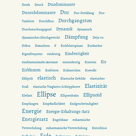
Duodominante
Droth
Druck
Dur
Duosubdominante
Dur-Dreiklang
Dur-
Durchgangston
Tonleiter
Durchfluss
Dynamik
Durchseuchungsgrad
dynamisch
Dämpfung
dynamisches Gleichgewicht
Déjà-vu
e
Döbra
Dönschten
Eichblattspinne
Eierkocher
Eindeutigkeit
Eigenfrequenz
eindeutig
Eis
eindimensionaler Automat
eineindeutig
Einstein
Eisblumen
Eisblüten
Eishäutchen
Eiswolle
elastisch
Ekliptik
Elastische Gebilde
elastischer
Elastizität
Stoß
elastische Trägheits-Schleppkurve
Ellipse
Ellipsoid
Elefant
Ellipsenbahn
Empfangen
Empfindlichkeit
Endgeschwindigkeit
Energie
Energie-Erhaltungs-Satz
Energiesatz
Engelshaar
enharmische
Verwechslung
enharmonische Verwechslung
Entschluss
Erde