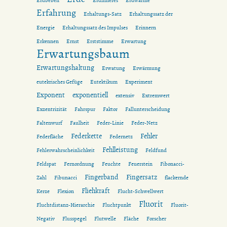
Erdbeben
Erdinneres
Erdwärme
Erfahrung
Erhaltungs-Satz
Erhaltungssatz der
Energie
Erhaltungssatz des Impulses
Erinnern
Erkennen
Ernst
Erststimme
Erwartung
Erwartungsbaum
Erwartungshaltung
Erwatung
Erwärmung
eutekrisches Gefüge
Eutektikum
Experiment
Exponent
exponentiell
extensiv
Extremwert
Exzentrizität
Fahrspur
Faktor
Fallunterscheidung
Faltenwurf
Faulheit
Feder-Linie
Feder-Netz
Federkette
Fehler
Federfläche
Federnetz
Fehlleistung
Fehlerwahrscheinlichkeit
Feldfund
Feldspat
Fernordnung
Feuchte
Feuerstein
Fibonacci-
Fingerband
Fingersatz
Zahl
Fibunacci
flackernde
Fliehkraft
Kerze
Flexion
Flucht-Schwellwert
Fluorit
Fluchtdistanz-Hierarchie
Fluchtpunkt
Fluorit-
Negativ
Flusspegel
Flutwelle
Fläche
Forscher