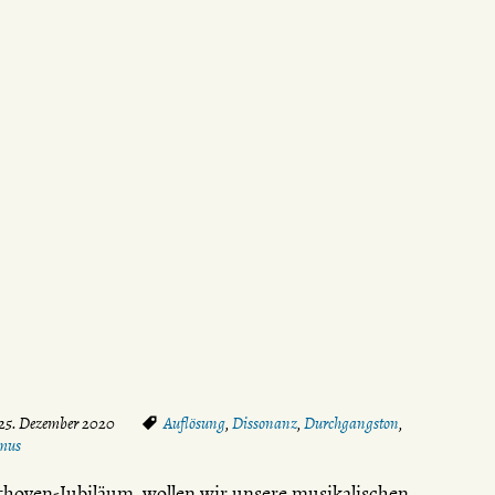
 25. Dezember 2020
Auflösung
,
Dissonanz
,
Durchgangston
,
mus
hoven-Jubiläum, wollen wir unsere musikalischen