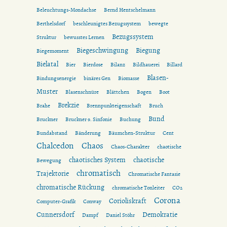
Beleuchtungs-Mondachse
Bernd Hentschelmann
Berthelsdorf
beschleunigtes Bezugssystem
bewegte
Bezugssystem
Struktur
bewusstes Lernen
Biegeschwingung
Biegung
Biegemoment
Bielatal
Bier
Bierdose
Bilanz
Bildhauerei
Billard
Blasen-
Bindungsenergie
binäres Gen
Biomasse
Muster
Blasenschnüre
Blättchen
Bogen
Boot
Brekzie
Brahe
Brennpunkteigenschaft
Bruch
Bund
Bruckner
Bruckner 9. Sinfonie
Buchung
Bundabstand
Bänderung
Bäumchen-Struktur
Cent
Chalcedon
Chaos
Chaos-Charakter
chaotische
chaotisches System
chaotische
Bewegung
chromatisch
Trajektorie
Chromatische Fantasie
chromatische Rückung
chromatische Tonleiter
CO2
Corona
Corioliskraft
Computer-Grafik
Conway
Cunnersdorf
Demokratie
Dampf
Daniel Stöhr