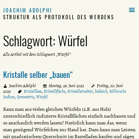

JOACHIM ADOLPHI
STRUKTUR ALS PROTOKOLL DES WERDENS
Schlagwort:
Würfel
Alle Artikel mit dem Schlagwort „Würfel“
Kristalle selber „bauen“
Joachim Adolphi
Montag, 26. Juni 2023
Freitag, 30. Juni
2023
Kristallbau
,
Kristallfläche
,
Kristallstruktur
,
kubisch
,
Millersche
Indizes
,
Symmetrie
,
Würfel
Kann man aus vielen gleichen Würfeln (z.B. aus Holz)
unterschiedlich indizierte Kristallflächen einfach nachbauen und
so anschaulich werden lassen? Natürlich kann man das, wenn
man genügend Würfelchen zur Hand hat. Dazu kann man Leisten
mit quadratischem Querschnitt im Bastelladen kaufen und sägen