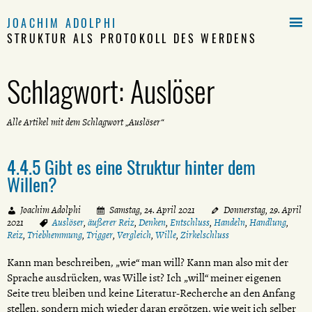

JOACHIM ADOLPHI
STRUKTUR ALS PROTOKOLL DES WERDENS
Schlagwort:
Auslöser
Alle Artikel mit dem Schlagwort „Auslöser“
4.4.5 Gibt es eine Struktur hinter dem
Willen?
Joachim Adolphi
Samstag, 24. April 2021
Donnerstag, 29. April
2021
Auslöser
,
äußerer Reiz
,
Denken
,
Entschluss
,
Handeln
,
Handlung
,
Reiz
,
Triebhemmung
,
Trigger
,
Vergleich
,
Wille
,
Zirkelschluss
Kann man beschreiben, „wie“ man will? Kann man also mit der
Sprache ausdrücken, was Wille ist? Ich „will“ meiner eigenen
Seite treu bleiben und keine Literatur-Recherche an den Anfang
stellen, sondern mich wieder daran ergötzen, wie weit ich selber