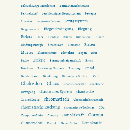
Beleuchtungs-Mondachse
Bernd Hentschelmann
Berthelsdorf
beschleunigtes Bezugssystem
bewegte
Bezugssystem
Struktur
bewusstes Lernen
Biegeschwingung
Biegung
Biegemoment
Bielatal
Bier
Bierdose
Bilanz
Bildhauerei
Billard
Blasen-
Bindungsenergie
binäres Gen
Biomasse
Muster
Blasenschnüre
Blättchen
Bogen
Boot
Brekzie
Brahe
Brennpunkteigenschaft
Bruch
Bund
Bruckner
Bruckner 9. Sinfonie
Buchung
Bundabstand
Bänderung
Bäumchen-Struktur
Cent
Chalcedon
Chaos
Chaos-Charakter
chaotische
chaotisches System
chaotische
Bewegung
chromatisch
Trajektorie
Chromatische Fantasie
chromatische Rückung
chromatische Tonleiter
CO2
Corona
Corioliskraft
Computer-Grafik
Conway
Cunnersdorf
Demokratie
Dampf
Daniel Stöhr