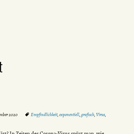
t
ember 2020
Empfindlichkeit
,
exponentiell
,
grafisch
,
Virus
,
lärt? In Zeiten des Corona-Virus spürt man, wie