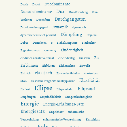
Duodominante
Droth
Druck
Dur
Duosubdominante
Dur-Dreiklang
Dur-
Durchgangston
Tonleiter
Durchfluss
Dynamik
Durchseuchungsgrad
dynamisch
Dämpfung
dynamisches Gleichgewicht
Déjà-vu
e
Döbra
Dönschten
Eichblattspinne
Eierkocher
Eindeutigkeit
Eigenfrequenz
eindeutig
Eis
eindimensionaler Automat
eineindeutig
Einstein
Eisblumen
Eisblüten
Eishäutchen
Eiswolle
elastisch
Ekliptik
Elastische Gebilde
elastischer
Elastizität
Stoß
elastische Trägheits-Schleppkurve
Ellipse
Ellipsoid
Elefant
Ellipsenbahn
Empfangen
Empfindlichkeit
Endgeschwindigkeit
Energie
Energie-Erhaltungs-Satz
Energiesatz
Engelshaar
enharmische
Verwechslung
enharmonische Verwechslung
Entschluss
Erde