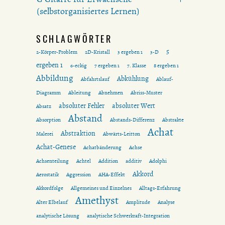
(selbstorganisiertes Lernen)
SCHLAGWÖRTER
5
2-Körper-Problem
2D-Kristall
3 ergeben 1
3-D
ergeben 1
6-eckig
7 ergeben 1
7. Klasse
8 ergeben 1
Abbildung
Abkühlung
Abfahrtslauf
Ablauf-
Diagramm
Ableitung
Abnehmen
Abriss-Muster
absoluter Fehler
absoluter Wert
Absatz
Abstand
Absorption
Abstands-Differenz
Abstrakte
Achat
Abstraktion
Malerei
Abwärts-Leitton
Achat-Genese
Achatbänderung
Achse
Achsenteilung
Achtel
Addition
additiv
Adolphi
Akkord
Aerostatik
Aggression
AHA-Effekt
Akkordfolge
Allgemeines und Einzelnes
Alltags-Erfahrung
Amethyst
Alter Elbelauf
Amplitude
Analyse
analytische Lösung
analytische Schwerkraft-Integration