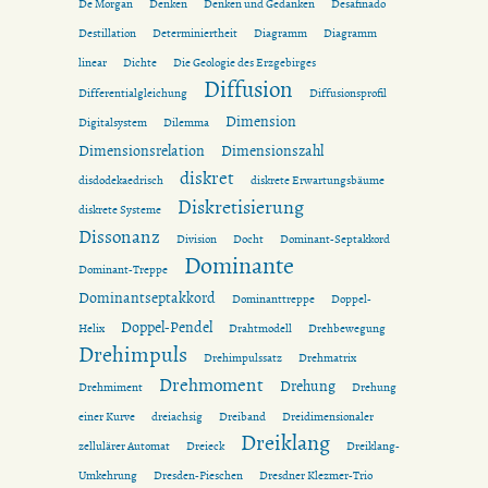
De Morgan
Denken
Denken und Gedanken
Desafinado
Destillation
Determiniertheit
Diagramm
Diagramm
linear
Dichte
Die Geologie des Erzgebirges
Diffusion
Differentialgleichung
Diffusionsprofil
Dimension
Digitalsystem
Dilemma
Dimensionsrelation
Dimensionszahl
diskret
disdodekaedrisch
diskrete Erwartungsbäume
Diskretisierung
diskrete Systeme
Dissonanz
Division
Docht
Dominant-Septakkord
Dominante
Dominant-Treppe
Dominantseptakkord
Dominanttreppe
Doppel-
Doppel-Pendel
Helix
Drahtmodell
Drehbewegung
Drehimpuls
Drehimpulssatz
Drehmatrix
Drehmoment
Drehung
Drehmiment
Drehung
einer Kurve
dreiachsig
Dreiband
Dreidimensionaler
Dreiklang
zellulärer Automat
Dreieck
Dreiklang-
Umkehrung
Dresden-Pieschen
Dresdner Klezmer-Trio