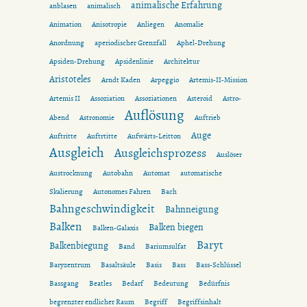
animalische Erfahrung
anblasen
animalisch
Animation
Anisotropie
Anliegen
Anomalie
Anordnung
aperiodischer Grenzfall
Aphel-Drehung
Apsiden-Drehung
Apsidenlinie
Architektur
Aristoteles
Arndt Kaden
Arpeggio
Artemis-II-Mission
Artemis II
Assoziation
Assoziationen
Asteroid
Astro-
Auflösung
Abend
Astronomie
Auftrieb
Auge
Auftritte
Auftrtitte
Aufwärts-Leitton
Ausgleich
Ausgleichsprozess
Auslöser
Austrocknung
Autobahn
Automat
automatische
Skalierung
Autonomes Fahren
Bach
Bahngeschwindigkeit
Bahnneigung
Balken
Balken biegen
Balken-Galaxis
Baryt
Balkenbiegung
Band
Bariumsulfat
Baryzentrum
Basaltsäule
Basis
Bass
Bass-Schlüssel
Bassgang
Beatles
Bedarf
Bedeutung
Bedürfnis
begrenzter endlicher Raum
Begriff
Begriffsinhalt