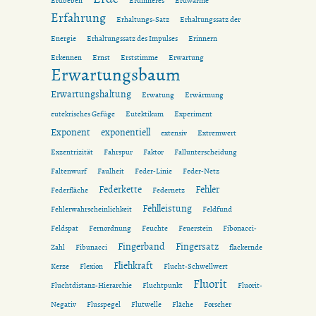
Erdbeben
Erdinneres
Erdwärme
Erfahrung
Erhaltungs-Satz
Erhaltungssatz der
Energie
Erhaltungssatz des Impulses
Erinnern
Erkennen
Ernst
Erststimme
Erwartung
Erwartungsbaum
Erwartungshaltung
Erwatung
Erwärmung
eutekrisches Gefüge
Eutektikum
Experiment
Exponent
exponentiell
extensiv
Extremwert
Exzentrizität
Fahrspur
Faktor
Fallunterscheidung
Faltenwurf
Faulheit
Feder-Linie
Feder-Netz
Federkette
Fehler
Federfläche
Federnetz
Fehlleistung
Fehlerwahrscheinlichkeit
Feldfund
Feldspat
Fernordnung
Feuchte
Feuerstein
Fibonacci-
Fingerband
Fingersatz
Zahl
Fibunacci
flackernde
Fliehkraft
Kerze
Flexion
Flucht-Schwellwert
Fluorit
Fluchtdistanz-Hierarchie
Fluchtpunkt
Fluorit-
Negativ
Flusspegel
Flutwelle
Fläche
Forscher