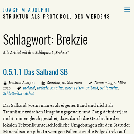

JOACHIM ADOLPHI
STRUKTUR ALS PROTOKOLL DES WERDENS
Schlagwort:
Brekzie
Alle Artikel mit dem Schlagwort „Brekzie“
0.5.1.1 Das Salband SB
Joachim Adolphi
Sonntag, 10. Mai 2020
Donnerstag, 5. März
2026
Bielatal
,
Brekzie
,
Müglitz
,
Roter Felsen
,
Salband
,
Schlottwitz
,
Schlottwitzer Achat
Das Salband (wenn man es als eigenes Band und nicht als
Trennlinie zwischen Umgebungsgestein und Gang definiert) ist
nicht immer gleich gestaltet, da es durch die Geschichte der
lokalen Tektonik unterschiedliche Umgebungen für den Start der
Mineralisation gibt. In wenigen Fällen sitzt die Folge direkt auf