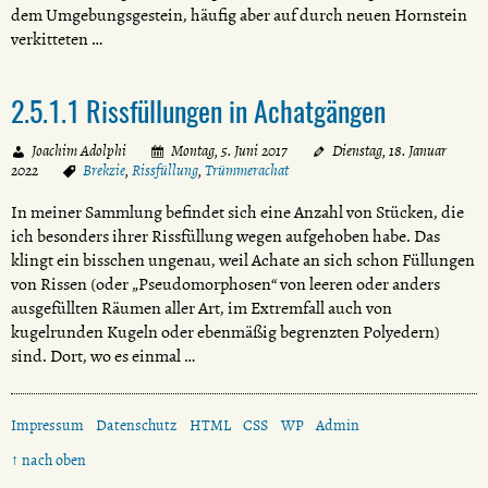
dem Umgebungsgestein, häufig aber auf durch neuen Hornstein
verkitteten …
2.5.1.1 Rissfüllungen in Achatgängen
Joachim Adolphi
Montag, 5. Juni 2017
Dienstag, 18. Januar
2022
Brekzie
,
Rissfüllung
,
Trümmerachat
In meiner Sammlung befindet sich eine Anzahl von Stücken, die
ich besonders ihrer Rissfüllung wegen aufgehoben habe. Das
klingt ein bisschen ungenau, weil Achate an sich schon Füllungen
von Rissen (oder „Pseudomorphosen“ von leeren oder anders
ausgefüllten Räumen aller Art, im Extremfall auch von
kugelrunden Kugeln oder ebenmäßig begrenzten Polyedern)
sind. Dort, wo es einmal …
Impressum
Datenschutz
HTML
CSS
WP
Admin
↑ nach oben