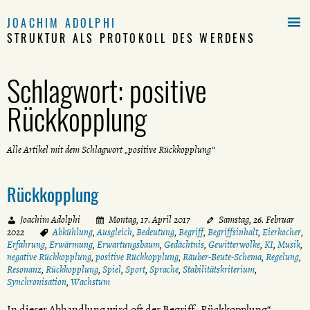

JOACHIM ADOLPHI
STRUKTUR ALS PROTOKOLL DES WERDENS
Schlagwort:
positive
Rückkopplung
Alle Artikel mit dem Schlagwort „positive Rückkopplung“
Rückkopplung
Joachim Adolphi
Montag, 17. April 2017
Samstag, 26. Februar
2022
Abkühlung
,
Ausgleich
,
Bedeutung
,
Begriff
,
Begriffsinhalt
,
Eierkocher
,
Erfahrung
,
Erwärmung
,
Erwartungsbaum
,
Gedächtnis
,
Gewitterwolke
,
KI
,
Musik
,
negative Rückkopplung
,
positive Rückkopplung
,
Räuber-Beute-Schema
,
Regelung
,
Resonanz
,
Rückkopplung
,
Spiel
,
Sport
,
Sprache
,
Stabilitätskriterium
,
Synchronisation
,
Wachstum
In dieser Abhandlung wird oft der Begriff „Rückkopplung“