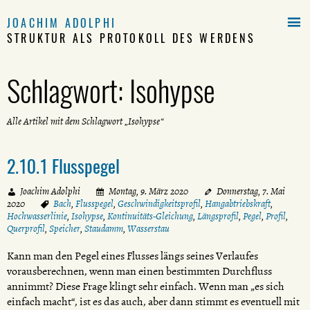

JOACHIM ADOLPHI
STRUKTUR ALS PROTOKOLL DES WERDENS
Schlagwort:
Isohypse
Alle Artikel mit dem Schlagwort „Isohypse“
2.10.1 Flusspegel
Joachim Adolphi
Montag, 9. März 2020
Donnerstag, 7. Mai
2020
Bach
,
Flusspegel
,
Geschwindigkeitsprofil
,
Hangabtriebskraft
,
Hochwasserlinie
,
Isohypse
,
Kontinuitäts-Gleichung
,
Längsprofil
,
Pegel
,
Profil
,
Querprofil
,
Speicher
,
Staudamm
,
Wasserstau
Kann man den Pegel eines Flusses längs seines Verlaufes
vorausberechnen, wenn man einen bestimmten Durchfluss
annimmt? Diese Frage klingt sehr einfach. Wenn man „es sich
einfach macht“, ist es das auch, aber dann stimmt es eventuell mit