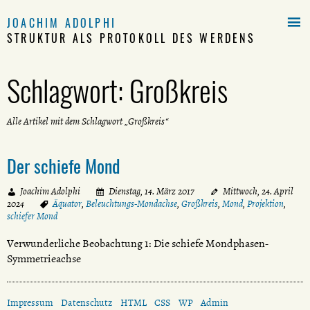

JOACHIM ADOLPHI
STRUKTUR ALS PROTOKOLL DES WERDENS
Schlagwort:
Großkreis
Alle Artikel mit dem Schlagwort „Großkreis“
Der schiefe Mond
Joachim Adolphi
Dienstag, 14. März 2017
Mittwoch, 24. April
2024
Äquator
,
Beleuchtungs-Mondachse
,
Großkreis
,
Mond
,
Projektion
,
schiefer Mond
Verwunderliche Beobachtung 1: Die schiefe Mondphasen-
Symmetrieachse
Impressum
Datenschutz
HTML
CSS
WP
Admin