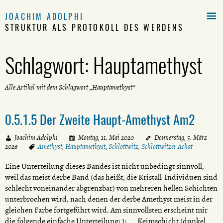

JOACHIM ADOLPHI
STRUKTUR ALS PROTOKOLL DES WERDENS
Schlagwort:
Hauptamethyst
Alle Artikel mit dem Schlagwort „Hauptamethyst“
0.5.1.5 Der Zweite Haupt-Amethyst Am2
Joachim Adolphi
Montag, 11. Mai 2020
Donnerstag, 5. März
2026
Amethyst
,
Hauptamethyst
,
Schlottwitz
,
Schlottwitzer Achat
Eine Unterteilung dieses Bandes ist nicht unbedingt sinnvoll,
weil das meist derbe Band (das heißt, die Kristall-Individuen sind
schlecht voneinander abgrenzbar) von mehreren hellen Schichten
unterbrochen wird, nach denen der derbe Amethyst meist in der
gleichen Farbe fortgeführt wird. Am sinnvollsten erscheint mir
die folgende einfache Unterteilung: 1: Keimschicht (dunkel