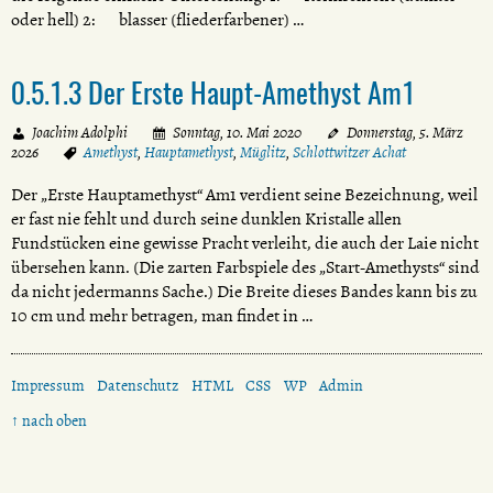
oder hell) 2: blasser (fliederfarbener) …
0.5.1.3 Der Erste Haupt-Amethyst Am1
Joachim Adolphi
Sonntag, 10. Mai 2020
Donnerstag, 5. März
2026
Amethyst
,
Hauptamethyst
,
Müglitz
,
Schlottwitzer Achat
Der „Erste Hauptamethyst“ Am1 verdient seine Bezeichnung, weil
er fast nie fehlt und durch seine dunklen Kristalle allen
Fundstücken eine gewisse Pracht verleiht, die auch der Laie nicht
übersehen kann. (Die zarten Farbspiele des „Start-Amethysts“ sind
da nicht jedermanns Sache.) Die Breite dieses Bandes kann bis zu
10 cm und mehr betragen, man findet in …
Impressum
Datenschutz
HTML
CSS
WP
Admin
↑ nach oben